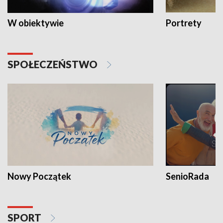
W obiektywie
Portrety
SPOŁECZEŃSTWO
Nowy Początek
SenioRada
SPORT