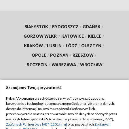
BIAŁYSTOK
/
BYDGOSZCZ
/
GDAŃSK
/
GORZÓW WLKP.
/
KATOWICE
/
KIELCE
/
KRAKÓW
/
LUBLIN
/
ŁÓDŹ
/
OLSZTYN
/
OPOLE
/
POZNAŃ
/
RZESZÓW
/
SZCZECIN
/
WARSZAWA
/
WROCŁAW
Szanujemy Twoją prywatność
Dołącz do nas:
Kliknij "Akceptuję i przechodzę do serwisu", aby wyrazić zgody na
korzystanie z technologii automatycznego śledzenia i zbierania danych,
TVP
dostęp do informacji na Twoim urządzeniu końcowym i ich
Abonament TVP
przechowywanie oraz na przetwarzanie Twoich danych osobowych przez
Regulamin TVP
nas, czyli Telewizję Polską S.A. w likwidacji (zwaną dalej również „TVP”),
Emisja w TVP
Zaufanych Partnerów z IAB* (1201 firm)
oraz pozostałych
Zaufanych
Polityka prywatności