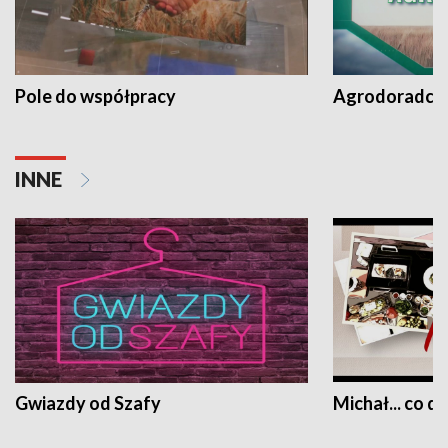
Pole do współpracy
Agrodoradcy 
INNE
Gwiazdy od Szafy
Michał... co dz