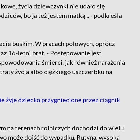
nkowe, życia dziewczynki nie udało się
odziców, bo ja też jestem matką... - podkreśla
cie buskim. W pracach polowych, oprócz
raz 16-letni brat. - Postępowanie jest
powodowania śmierci, jak również narażenia
raty życia albo ciężkiego uszczerbku na
e żyje dziecko przygniecione przez ciągnik
rym na terenach rolniczych dochodzi do wielu
atwo może dojść do wypadku. Rutyna, wysoka