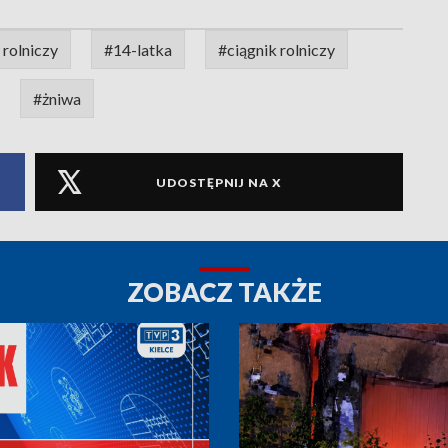
rolniczy
#14-latka
#ciągnik rolniczy
#żniwa
UDOSTĘPNIJ NA X
ZOBACZ TAKŻE