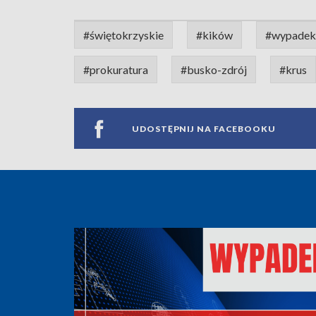
#świętokrzyskie
#kików
#wypadek 
#prokuratura
#busko-zdrój
#krus
UDOSTĘPNIJ NA FACEBOOKU