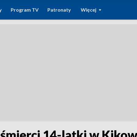
y
Program TV
Patronaty
Więcej
śmierci 14-latki w Kiko