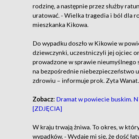
rodzinę, a następnie przez służby ratu
uratować. - Wielka tragedia i ból dla r
mieszkanka Kikowa.
Do wypadku doszło w Kikowie w powie
dziewczynki, uczestniczyli jej ojciec o
prowadzone w sprawie nieumyślnego s
na bezpośrednie niebezpieczeństwo ut
zdrowiu – informuje prok. Zyta Wanat.
Zobacz:
Dramat w powiecie buskim. Ni
[ZDJĘCIA]
W kraju trwają żniwa. To okres, w któ
wypadków. - Wydaje mi się, że dość ł