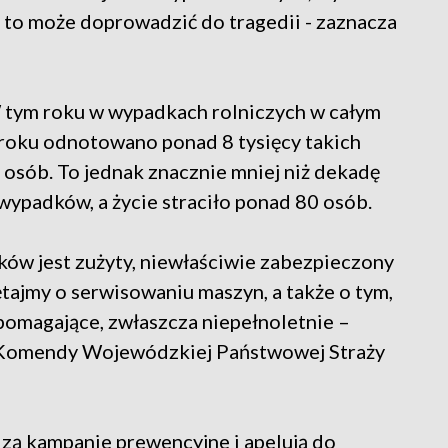
i to może doprowadzić do tragedii - zaznacza
W tym roku w wypadkach rolniczych w całym
 roku odnotowano ponad 8 tysięcy takich
 osób. To jednak znacznie mniej niż dekadę
wypadków, a życie straciło ponad 80 osób.
ków jest zużyty, niewłaściwie zabezpieczony
ętajmy o serwisowaniu maszyn, a także o tym,
pomagające, zwłaszcza niepełnoletnie –
nik Komendy Wojewódzkiej Państwowej Straży
zą kampanie prewencyjne i apelują do