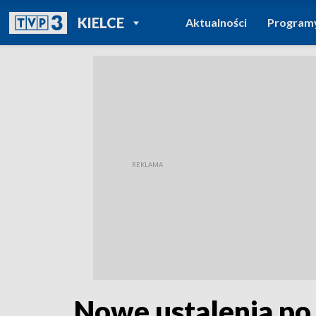
POWRÓT DO
KIELCE
Aktualności
Program
TVP REGIONY
Nowe ustalenia po 