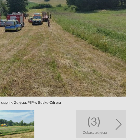
ciągnik. Zdjęcia: PSP w Busku-Zdroju
(3)
Zobacz zdjęcia