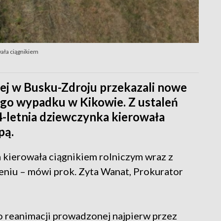
wała ciągnikiem
ej w Busku-Zdroju przekazali nowe
ego wypadku w Kikowie. Z ustaleń
14-letnia dziewczynka kierowała
pą.
kierowała ciągnikiem rolniczym wraz z
ceniu – mówi prok. Zyta Wanat, Prokurator
 reanimacji prowadzonej najpierw przez