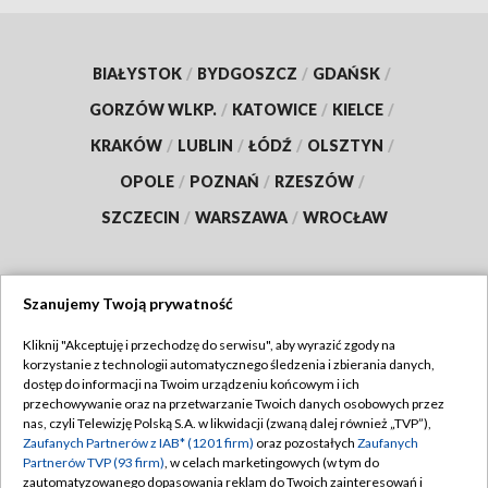
BIAŁYSTOK
/
BYDGOSZCZ
/
GDAŃSK
/
GORZÓW WLKP.
/
KATOWICE
/
KIELCE
/
KRAKÓW
/
LUBLIN
/
ŁÓDŹ
/
OLSZTYN
/
OPOLE
/
POZNAŃ
/
RZESZÓW
/
SZCZECIN
/
WARSZAWA
/
WROCŁAW
Szanujemy Twoją prywatność
Dołącz do nas:
Kliknij "Akceptuję i przechodzę do serwisu", aby wyrazić zgody na
korzystanie z technologii automatycznego śledzenia i zbierania danych,
TVP
dostęp do informacji na Twoim urządzeniu końcowym i ich
Abonament TVP
przechowywanie oraz na przetwarzanie Twoich danych osobowych przez
Regulamin TVP
nas, czyli Telewizję Polską S.A. w likwidacji (zwaną dalej również „TVP”),
Emisja w TVP
Zaufanych Partnerów z IAB* (1201 firm)
oraz pozostałych
Zaufanych
Polityka prywatności
Partnerów TVP (93 firm)
, w celach marketingowych (w tym do
Centrum informacji TVP
Moje zgody
zautomatyzowanego dopasowania reklam do Twoich zainteresowań i