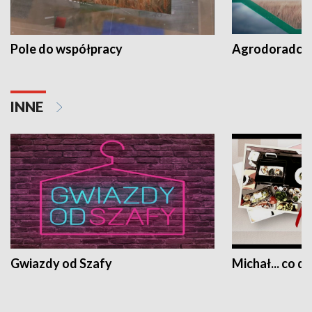
Pole do współpracy
Agrodoradcy 
INNE
Gwiazdy od Szafy
Michał... co dz