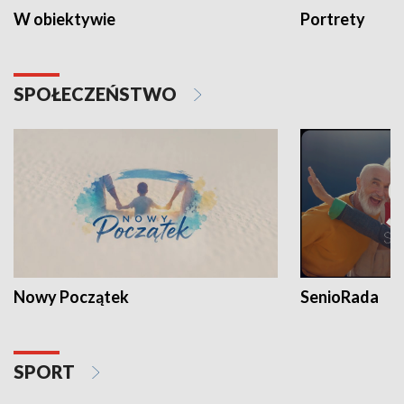
W obiektywie
Portrety
SPOŁECZEŃSTWO
Nowy Początek
SenioRada
SPORT