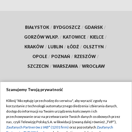
BIAŁYSTOK
/
BYDGOSZCZ
/
GDAŃSK
/
GORZÓW WLKP.
/
KATOWICE
/
KIELCE
/
KRAKÓW
/
LUBLIN
/
ŁÓDŹ
/
OLSZTYN
/
OPOLE
/
POZNAŃ
/
RZESZÓW
/
SZCZECIN
/
WARSZAWA
/
WROCŁAW
Szanujemy Twoją prywatność
Dołącz do nas:
Kliknij "Akceptuję i przechodzę do serwisu", aby wyrazić zgody na
korzystanie z technologii automatycznego śledzenia i zbierania danych,
TVP
dostęp do informacji na Twoim urządzeniu końcowym i ich
Abonament TVP
przechowywanie oraz na przetwarzanie Twoich danych osobowych przez
Regulamin TVP
nas, czyli Telewizję Polską S.A. w likwidacji (zwaną dalej również „TVP”),
Emisja w TVP
Zaufanych Partnerów z IAB* (1201 firm)
oraz pozostałych
Zaufanych
Polityka prywatności