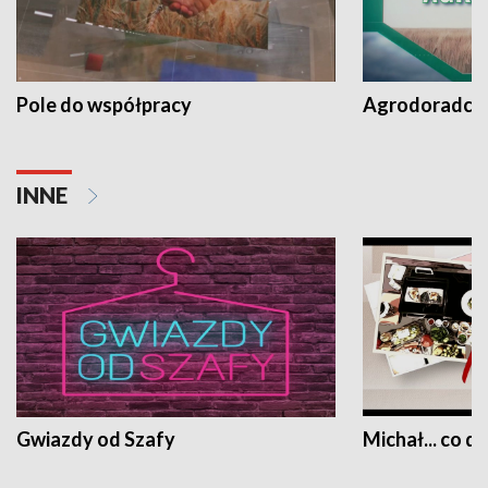
Pole do współpracy
Agrodoradcy 
INNE
Gwiazdy od Szafy
Michał... co dz