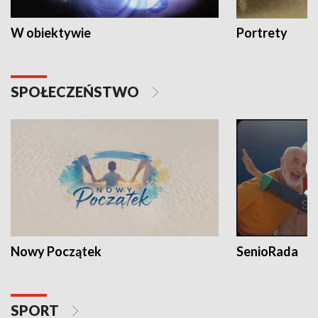
W obiektywie
Portrety
SPOŁECZEŃSTWO
Nowy Początek
SenioRada
SPORT