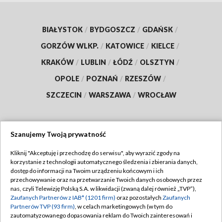
BIAŁYSTOK
/
BYDGOSZCZ
/
GDAŃSK
/
GORZÓW WLKP.
/
KATOWICE
/
KIELCE
/
KRAKÓW
/
LUBLIN
/
ŁÓDŹ
/
OLSZTYN
/
OPOLE
/
POZNAŃ
/
RZESZÓW
/
SZCZECIN
/
WARSZAWA
/
WROCŁAW
Szanujemy Twoją prywatność
Dołącz do nas:
Kliknij "Akceptuję i przechodzę do serwisu", aby wyrazić zgody na
korzystanie z technologii automatycznego śledzenia i zbierania danych,
TVP
dostęp do informacji na Twoim urządzeniu końcowym i ich
Abonament TVP
przechowywanie oraz na przetwarzanie Twoich danych osobowych przez
Regulamin TVP
nas, czyli Telewizję Polską S.A. w likwidacji (zwaną dalej również „TVP”),
Emisja w TVP
Polityka prywatności
Zaufanych Partnerów z IAB* (1201 firm)
oraz pozostałych
Zaufanych
Partnerów TVP (93 firm)
, w celach marketingowych (w tym do
Centrum informacji TVP
Moje zgody
zautomatyzowanego dopasowania reklam do Twoich zainteresowań i