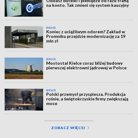
Oddasz butelki i pieniądze od razu trafią
na konto. Tak zmieni się system kaucyjny
KIELCE
Koniec z uciążliwym odorem? Zakład w
Promniku przejdzie modernizację za 19
mln zł
KIELCE
Mostostal Kielce coraz bliżej budowy
pierwszej elektrowni jądrowej w Polsce
KIELCE
Polski przemysł przyspiesza. Produkcja
rośnie, a świętokrzyskie firmy zwiększają
moce
ZOBACZ WIĘCEJ