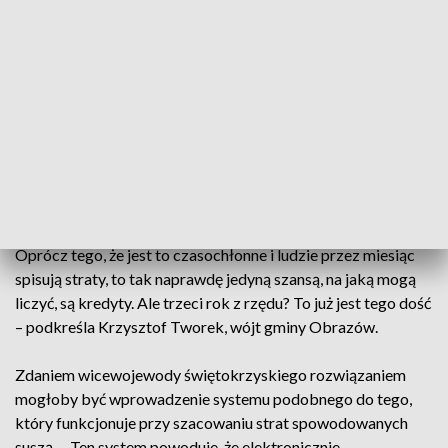
Dwa lata temu przymrozki zniszczyły praktycznie ponad 90
procent produkcji. W ubiegłym roku mieliśmy gradobicie na
skalę niespotykaną w historii ziemi sandomierskiej. W tym
roku sytuacja niestety się powtórzyła – mówi Zbigniew
Pieklik, sadownik z Kleczanowa.
Problemem są również obowiązujące przepisy. W wielu
gospodarstwach wcześniej zakończono już szacowanie strat
po przymrozkach i sporządzono protokoły. To może utrudnić
uzyskanie pomocy za szkody spowodowane gradem. –
Oprócz tego, że jest to czasochłonne i ludzie przez miesiąc
spisują straty, to tak naprawdę jedyną szansą, na jaką mogą
liczyć, są kredyty. Ale trzeci rok z rzędu? To już jest tego dość
– podkreśla Krzysztof Tworek, wójt gminy Obrazów.
Zdaniem wicewojewody świętokrzyskiego rozwiązaniem
mogłoby być wprowadzenie systemu podobnego do tego,
który funkcjonuje przy szacowaniu strat spowodowanych
suszą. – Ten system powoduje, że elektronicznie,