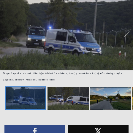
Tragedia pod Kielcami. Nie żyje 64-letnia kobieta, trwają poszukiwania jej 65-letniego męża.
Zdjęcia Jarosław Kubalski, Radio Kielce