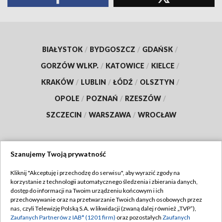
BIAŁYSTOK
/
BYDGOSZCZ
/
GDAŃSK
/
GORZÓW WLKP.
/
KATOWICE
/
KIELCE
/
KRAKÓW
/
LUBLIN
/
ŁÓDŹ
/
OLSZTYN
/
OPOLE
/
POZNAŃ
/
RZESZÓW
/
SZCZECIN
/
WARSZAWA
/
WROCŁAW
Szanujemy Twoją prywatność
Dołącz do nas:
Kliknij "Akceptuję i przechodzę do serwisu", aby wyrazić zgody na
korzystanie z technologii automatycznego śledzenia i zbierania danych,
TVP
dostęp do informacji na Twoim urządzeniu końcowym i ich
Abonament TVP
przechowywanie oraz na przetwarzanie Twoich danych osobowych przez
Regulamin TVP
nas, czyli Telewizję Polską S.A. w likwidacji (zwaną dalej również „TVP”),
Emisja w TVP
Polityka prywatności
Zaufanych Partnerów z IAB* (1201 firm)
oraz pozostałych
Zaufanych