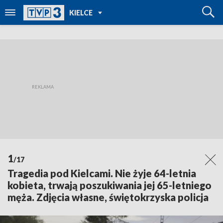
POWRÓT DO
KIELCE
TVP REGIONY
1
/17
Tragedia pod Kielcami. Nie żyje 64-letnia
kobieta, trwają poszukiwania jej 65-letniego
męża. Zdjęcia własne, świętokrzyska policja