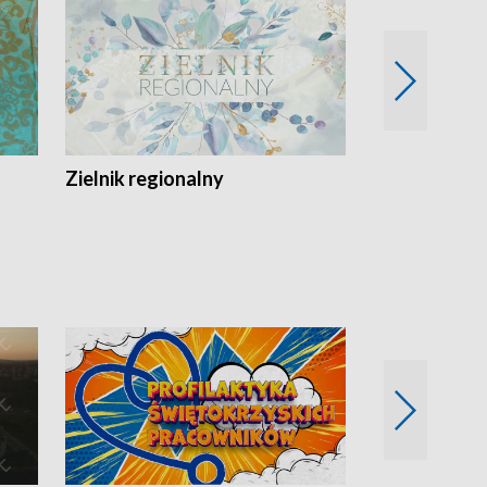
Zielnik regionalny
EkoLogiczni