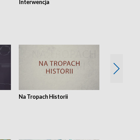
Interwencja
Fakty i Opin
Na Tropach Historii
Szept ziemi