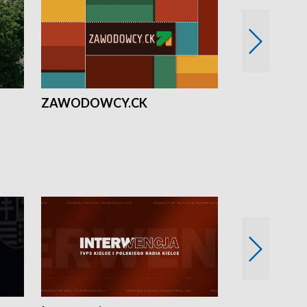
ZAWODOWCY.CK
Solidarni z U