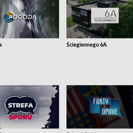
a
Ściegiennego 6A