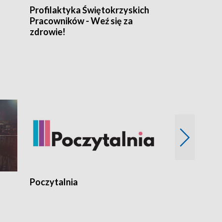
Profilaktyka Świętokrzyskich
Misja: Pacjen
Pracowników - Weź się za
zdrowie!
Poczytalnia
Koncerty TV