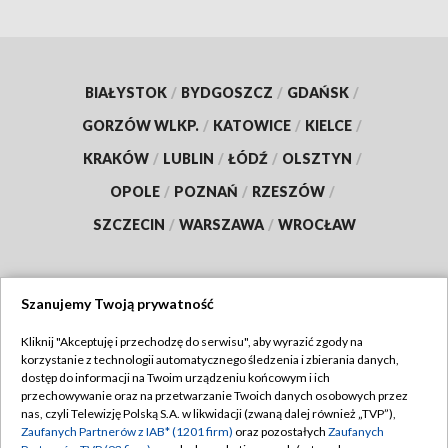
BIAŁYSTOK
/
BYDGOSZCZ
/
GDAŃSK
/
GORZÓW WLKP.
/
KATOWICE
/
KIELCE
/
KRAKÓW
/
LUBLIN
/
ŁÓDŹ
/
OLSZTYN
/
OPOLE
/
POZNAŃ
/
RZESZÓW
/
SZCZECIN
/
WARSZAWA
/
WROCŁAW
Szanujemy Twoją prywatność
Dołącz do nas:
Kliknij "Akceptuję i przechodzę do serwisu", aby wyrazić zgody na
korzystanie z technologii automatycznego śledzenia i zbierania danych,
TVP
dostęp do informacji na Twoim urządzeniu końcowym i ich
Abonament TVP
przechowywanie oraz na przetwarzanie Twoich danych osobowych przez
Regulamin TVP
nas, czyli Telewizję Polską S.A. w likwidacji (zwaną dalej również „TVP”),
Emisja w TVP
Zaufanych Partnerów z IAB* (1201 firm)
oraz pozostałych
Zaufanych
Polityka prywatności