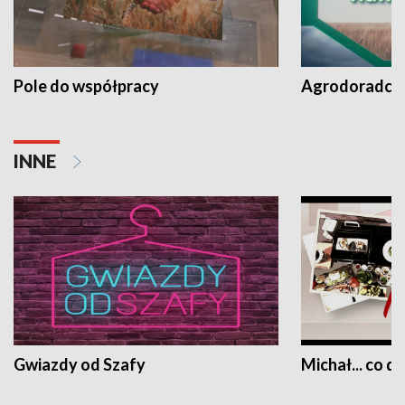
Pole do współpracy
Agrodoradcy 
INNE
Gwiazdy od Szafy
Michał... co dz