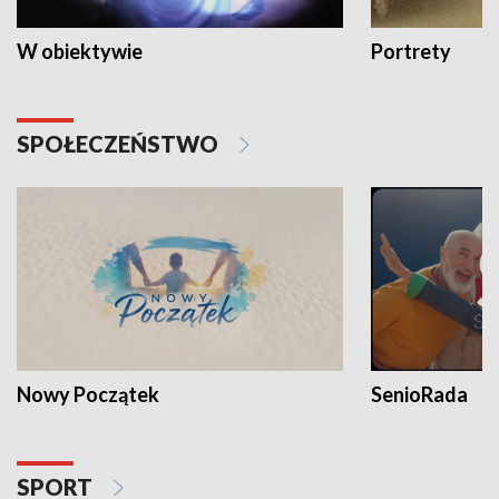
W obiektywie
Portrety
SPOŁECZEŃSTWO
Nowy Początek
SenioRada
SPORT