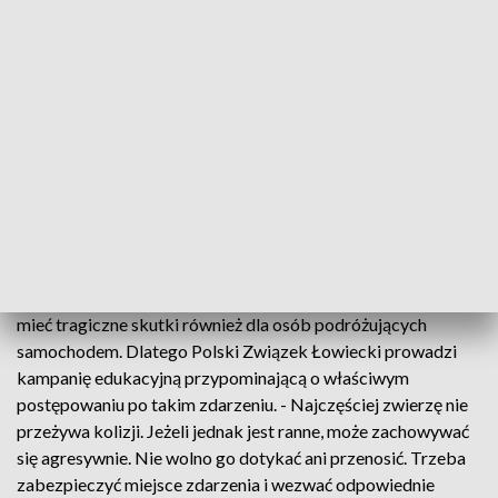
wyjaśnia Sebastian Nowaczkiewicz, specjalista ds. ochrony
przyrody w Nadleśnictwie Zagnańsk.
Eksperci podkreślają, że w sytuacji zagrożenia najważniejsze
jest zachowanie spokoju. Przy większej prędkości nie należy
gwałtownie omijać zwierzęcia. Bezpieczniej jest mocno
hamować i utrzymać tor jazdy. - Gdy mamy mgłę, śliską
nawierzchnię lub jedziemy po zmroku, zwłaszcza nocą, czas
reakcji kierowcy znacząco się wydłuża - zaznacza Sławomir
Michta.
Zderzenie z jeleniem czy łosiem przy dużej prędkości może
mieć tragiczne skutki również dla osób podróżujących
samochodem. Dlatego Polski Związek Łowiecki prowadzi
kampanię edukacyjną przypominającą o właściwym
postępowaniu po takim zdarzeniu. - Najczęściej zwierzę nie
przeżywa kolizji. Jeżeli jednak jest ranne, może zachowywać
się agresywnie. Nie wolno go dotykać ani przenosić. Trzeba
zabezpieczyć miejsce zdarzenia i wezwać odpowiednie