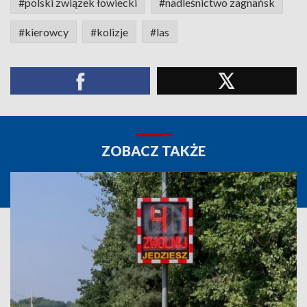
#polski związek łowiecki
#nadleśnictwo zagnańsk
#kierowcy
#kolizje
#las
ZOBACZ TAKŻE