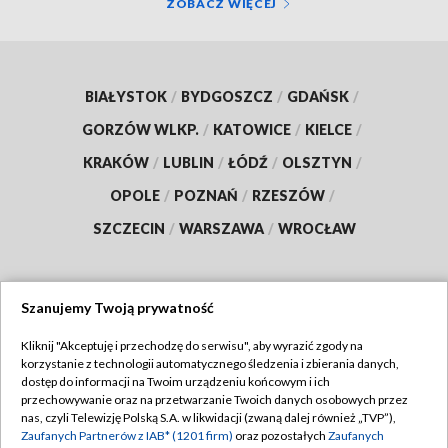
ZOBACZ WIĘCEJ
BIAŁYSTOK
/
BYDGOSZCZ
/
GDAŃSK
/
GORZÓW WLKP.
/
KATOWICE
/
KIELCE
/
KRAKÓW
/
LUBLIN
/
ŁÓDŹ
/
OLSZTYN
/
OPOLE
/
POZNAŃ
/
RZESZÓW
/
SZCZECIN
/
WARSZAWA
/
WROCŁAW
Szanujemy Twoją prywatność
Dołącz do nas:
Kliknij "Akceptuję i przechodzę do serwisu", aby wyrazić zgody na
korzystanie z technologii automatycznego śledzenia i zbierania danych,
TVP
dostęp do informacji na Twoim urządzeniu końcowym i ich
Abonament TVP
przechowywanie oraz na przetwarzanie Twoich danych osobowych przez
Regulamin TVP
nas, czyli Telewizję Polską S.A. w likwidacji (zwaną dalej również „TVP”),
Emisja w TVP
Polityka prywatności
Zaufanych Partnerów z IAB* (1201 firm)
oraz pozostałych
Zaufanych