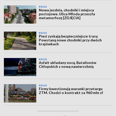
KIELCE
Nowa jezdnia, chodniki i miejsca
postojowe. Ulica Młoda przeszła
metamorfozę [ZDJĘCIA]
KIELCE
Piesi zyskają bezpieczniejsze trasy.
Powstaną nowe chodniki przy dwóch
krajówkach
KIELCE
Asfalt układany nocą. Batalionów
Chłopskich z nową nawierzchnią
KIELCE
Firmy kwestionują warunki przetargu
ZTM. Chodzi o kontrakt za 960 mln zł