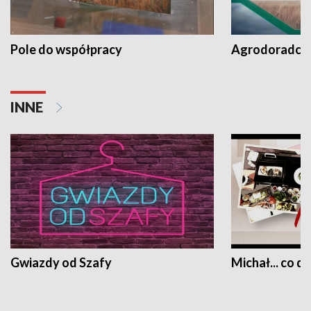
Pole do współpracy
Agrodoradcy 
INNE
Gwiazdy od Szafy
Michał... co dz