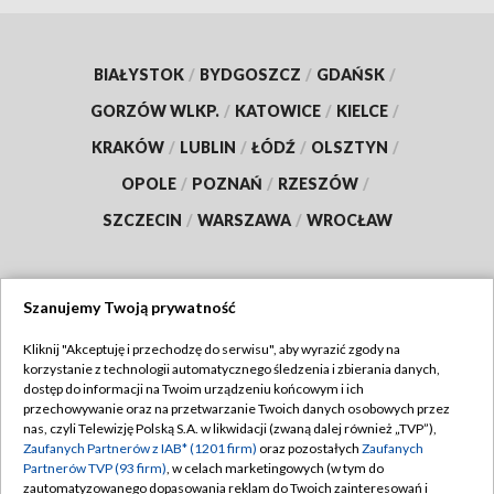
BIAŁYSTOK
/
BYDGOSZCZ
/
GDAŃSK
/
GORZÓW WLKP.
/
KATOWICE
/
KIELCE
/
KRAKÓW
/
LUBLIN
/
ŁÓDŹ
/
OLSZTYN
/
OPOLE
/
POZNAŃ
/
RZESZÓW
/
SZCZECIN
/
WARSZAWA
/
WROCŁAW
Szanujemy Twoją prywatność
Dołącz do nas:
Kliknij "Akceptuję i przechodzę do serwisu", aby wyrazić zgody na
korzystanie z technologii automatycznego śledzenia i zbierania danych,
TVP
dostęp do informacji na Twoim urządzeniu końcowym i ich
Abonament TVP
przechowywanie oraz na przetwarzanie Twoich danych osobowych przez
Regulamin TVP
nas, czyli Telewizję Polską S.A. w likwidacji (zwaną dalej również „TVP”),
Emisja w TVP
Zaufanych Partnerów z IAB* (1201 firm)
oraz pozostałych
Zaufanych
Polityka prywatności
Partnerów TVP (93 firm)
, w celach marketingowych (w tym do
Centrum informacji TVP
Moje zgody
zautomatyzowanego dopasowania reklam do Twoich zainteresowań i