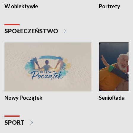
W obiektywie
Portrety
SPOŁECZEŃSTWO
Nowy Początek
SenioRada
SPORT