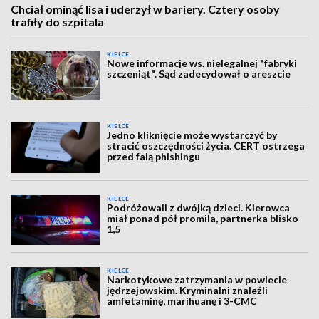
Chciał ominąć lisa i uderzył w bariery. Cztery osoby
trafiły do szpitala
KIELCE
Nowe informacje ws. nielegalnej "fabryki
szczeniąt". Sąd zadecydował o areszcie
KIELCE
Jedno kliknięcie może wystarczyć by
stracić oszczędności życia. CERT ostrzega
przed falą phishingu
KIELCE
Podróżowali z dwójką dzieci. Kierowca
miał ponad pół promila, partnerka blisko
1,5
KIELCE
Narkotykowe zatrzymania w powiecie
jędrzejowskim. Kryminalni znaleźli
amfetaminę, marihuanę i 3-CMC