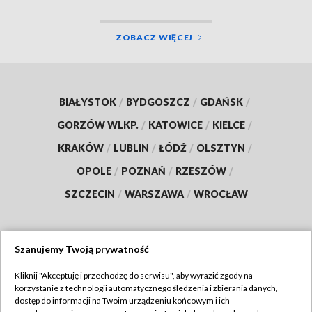
ZOBACZ WIĘCEJ
BIAŁYSTOK
/
BYDGOSZCZ
/
GDAŃSK
/
GORZÓW WLKP.
/
KATOWICE
/
KIELCE
/
KRAKÓW
/
LUBLIN
/
ŁÓDŹ
/
OLSZTYN
/
OPOLE
/
POZNAŃ
/
RZESZÓW
/
SZCZECIN
/
WARSZAWA
/
WROCŁAW
Szanujemy Twoją prywatność
Dołącz do nas:
Kliknij "Akceptuję i przechodzę do serwisu", aby wyrazić zgody na
korzystanie z technologii automatycznego śledzenia i zbierania danych,
TVP
dostęp do informacji na Twoim urządzeniu końcowym i ich