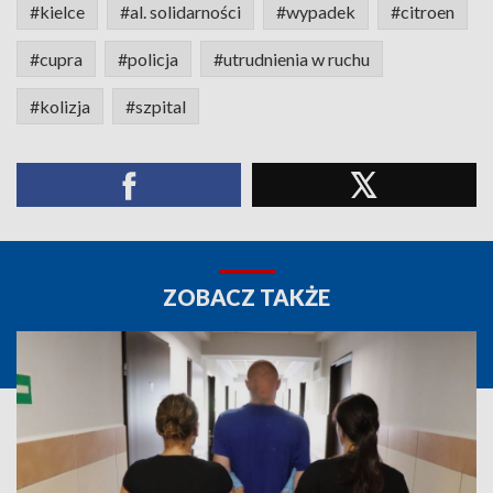
#kielce
#al. solidarności
#wypadek
#citroen
#cupra
#policja
#utrudnienia w ruchu
#kolizja
#szpital
ZOBACZ TAKŻE