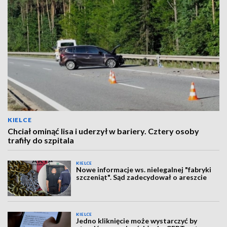
KIELCE
Chciał ominąć lisa i uderzył w bariery. Cztery osoby
trafiły do szpitala
KIELCE
Nowe informacje ws. nielegalnej "fabryki
szczeniąt". Sąd zadecydował o areszcie
KIELCE
Jedno kliknięcie może wystarczyć by