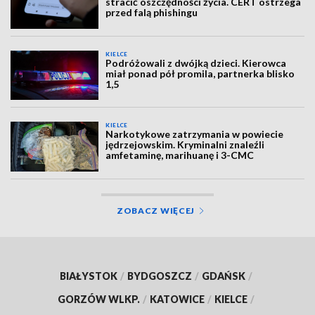
stracić oszczędności życia. CERT ostrzega
przed falą phishingu
KIELCE
Podróżowali z dwójką dzieci. Kierowca
miał ponad pół promila, partnerka blisko
1,5
KIELCE
Narkotykowe zatrzymania w powiecie
jędrzejowskim. Kryminalni znaleźli
amfetaminę, marihuanę i 3-CMC
ZOBACZ WIĘCEJ
BIAŁYSTOK
/
BYDGOSZCZ
/
GDAŃSK
/
GORZÓW WLKP.
/
KATOWICE
/
KIELCE
/