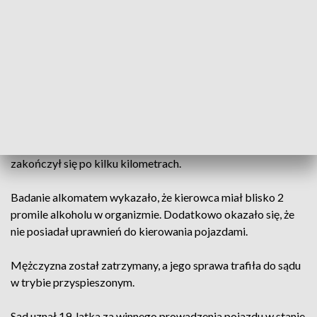
Do zdarzenia doszło w nocy z soboty na niedzielę. Policjanci
otrzymali zgłoszenie o kierowcach wykonujących
niebezpieczne manewry na jednym z parkingów w gminie
Piekoszów.
Po przyjeździe na miejsce funkcjonariusze zauważyli
samochód marki Audi. Kierujący na widok oznakowanego
radiowozu zaczął uciekać. Mimo sygnałów świetlnych i
dźwiękowych 19-latek nie zatrzymał się do kontroli. Pościg
zakończył się po kilku kilometrach.
Badanie alkomatem wykazało, że kierowca miał blisko 2
promile alkoholu w organizmie. Dodatkowo okazało się, że
nie posiadał uprawnień do kierowania pojazdami.
Mężczyzna został zatrzymany, a jego sprawa trafiła do sądu
w trybie przyspieszonym.
Sąd uznał 19-latka za winnego prowadzenia pojazdu w stanie