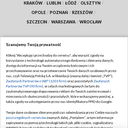
KRAKÓW
/
LUBLIN
/
ŁÓDŹ
/
OLSZTYN
/
OPOLE
/
POZNAŃ
/
RZESZÓW
/
SZCZECIN
/
WARSZAWA
/
WROCŁAW
Szanujemy Twoją prywatność
Dołącz do nas:
Kliknij "Akceptuję i przechodzę do serwisu", aby wyrazić zgody na
korzystanie z technologii automatycznego śledzenia i zbierania danych,
TVP
dostęp do informacji na Twoim urządzeniu końcowym i ich
Abonament TVP
przechowywanie oraz na przetwarzanie Twoich danych osobowych przez
Regulamin TVP
nas, czyli Telewizję Polską S.A. w likwidacji (zwaną dalej również „TVP”),
Emisja w TVP
Polityka prywatności
Zaufanych Partnerów z IAB* (1201 firm)
oraz pozostałych
Zaufanych
Partnerów TVP (93 firm)
, w celach marketingowych (w tym do
Centrum informacji TVP
Moje zgody
zautomatyzowanego dopasowania reklam do Twoich zainteresowań i
mierzenia ich skuteczności) i pozostałych, które wskazujemy poniżej, a
Naziemna Telewizja Cyfrowa
Pomoc
także zgody na udostępnianie przez nas identyfikatora PPID do Google.
Sklep TVP
Biuro reklamy
Twoje dane osobowe zbierane podczas odwiedzania przez Ciebie naszych
Rada Programowa
Kontakt
poszczególnych serwisów
zwanych dalej „Portalem”, w tym informacje
zapisywane za pomocą technologii takich jak: pliki cookie, sygnalizatory
System NOS
WWW lub innych podobnych technologii umożliwiających świadczenie