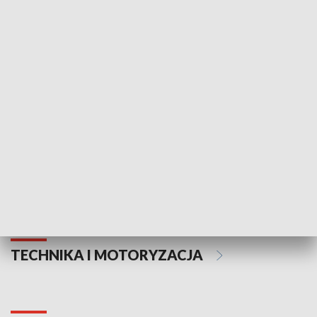
KULTURA I SZTUKA
Informator kulturalny
Drzwi do kult
TECHNIKA I MOTORYZACJA