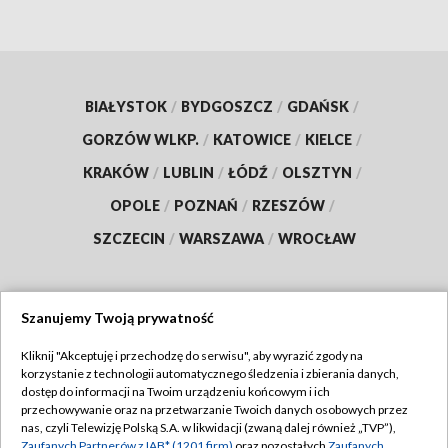
BIAŁYSTOK
/
BYDGOSZCZ
/
GDAŃSK
/
GORZÓW WLKP.
/
KATOWICE
/
KIELCE
/
KRAKÓW
/
LUBLIN
/
ŁÓDŹ
/
OLSZTYN
/
OPOLE
/
POZNAŃ
/
RZESZÓW
/
SZCZECIN
/
WARSZAWA
/
WROCŁAW
Szanujemy Twoją prywatność
Dołącz do nas:
Kliknij "Akceptuję i przechodzę do serwisu", aby wyrazić zgody na
korzystanie z technologii automatycznego śledzenia i zbierania danych,
TVP
dostęp do informacji na Twoim urządzeniu końcowym i ich
Abonament TVP
przechowywanie oraz na przetwarzanie Twoich danych osobowych przez
Regulamin TVP
nas, czyli Telewizję Polską S.A. w likwidacji (zwaną dalej również „TVP”),
Emisja w TVP
Zaufanych Partnerów z IAB* (1201 firm)
oraz pozostałych
Zaufanych
Polityka prywatności