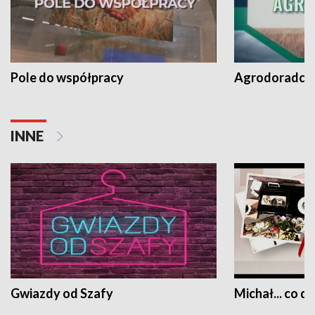
Pole do współpracy
Agrodoradcy 
INNE
Gwiazdy od Szafy
Michał... co dz