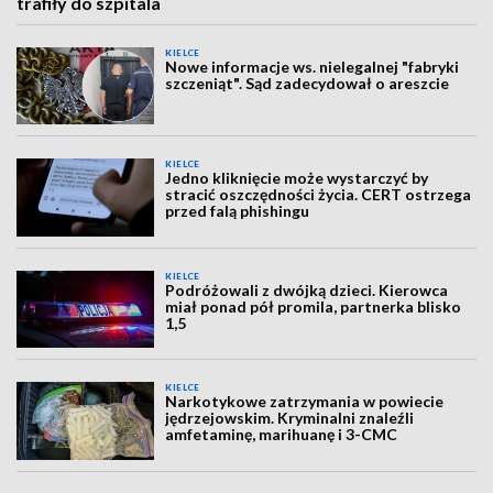
trafiły do szpitala
KIELCE
Nowe informacje ws. nielegalnej "fabryki
szczeniąt". Sąd zadecydował o areszcie
KIELCE
Jedno kliknięcie może wystarczyć by
stracić oszczędności życia. CERT ostrzega
przed falą phishingu
KIELCE
Podróżowali z dwójką dzieci. Kierowca
miał ponad pół promila, partnerka blisko
1,5
KIELCE
Narkotykowe zatrzymania w powiecie
jędrzejowskim. Kryminalni znaleźli
amfetaminę, marihuanę i 3-CMC