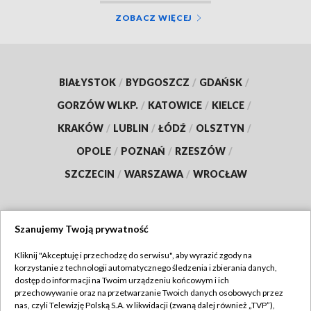
ZOBACZ WIĘCEJ
BIAŁYSTOK
/
BYDGOSZCZ
/
GDAŃSK
/
GORZÓW WLKP.
/
KATOWICE
/
KIELCE
/
KRAKÓW
/
LUBLIN
/
ŁÓDŹ
/
OLSZTYN
/
OPOLE
/
POZNAŃ
/
RZESZÓW
/
SZCZECIN
/
WARSZAWA
/
WROCŁAW
Szanujemy Twoją prywatność
Dołącz do nas:
Kliknij "Akceptuję i przechodzę do serwisu", aby wyrazić zgody na
korzystanie z technologii automatycznego śledzenia i zbierania danych,
TVP
dostęp do informacji na Twoim urządzeniu końcowym i ich
Abonament TVP
przechowywanie oraz na przetwarzanie Twoich danych osobowych przez
Regulamin TVP
nas, czyli Telewizję Polską S.A. w likwidacji (zwaną dalej również „TVP”),