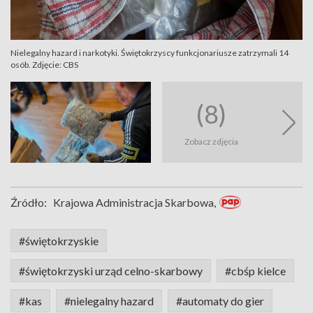
Nielegalny hazard i narkotyki. Świętokrzyscy funkcjonariusze zatrzymali 14
osób. Zdjęcie: CBS
(8)
Zobacz zdjęcia
Źródło:
Krajowa Administracja Skarbowa,
#świętokrzyskie
#świętokrzyski urząd celno-skarbowy
#cbśp kielce
#kas
#nielegalny hazard
#automaty do gier