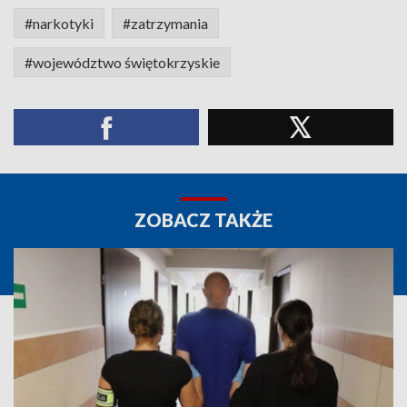
#narkotyki
#zatrzymania
#województwo świętokrzyskie
ZOBACZ TAKŻE