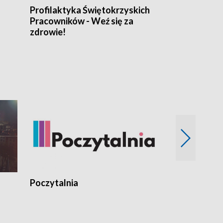
Profilaktyka Świętokrzyskich
Misja: Pacjen
Pracowników - Weź się za
zdrowie!
Poczytalnia
Koncerty TV