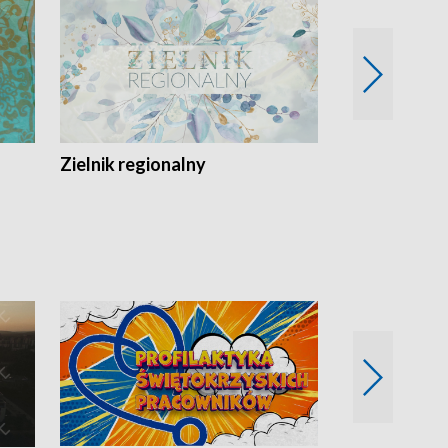
Zielnik regionalny
EkoLogiczni