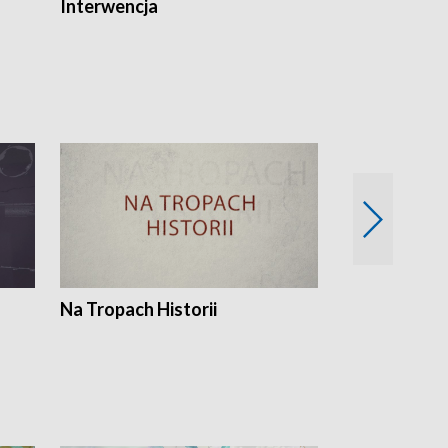
Interwencja
Fakty i Opin
Na Tropach Historii
Szept ziemi