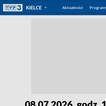
POWRÓT DO
KIELCE
Aktualności
Program
TVP REGIONY
08.07.2026, godz. 