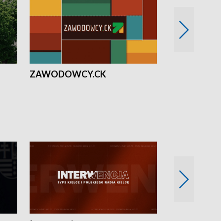
ZAWODOWCY.CK
Solidarni z U