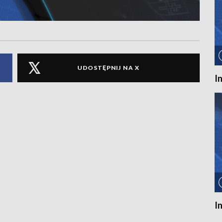
UDOSTĘPNIJ NA X
I
I