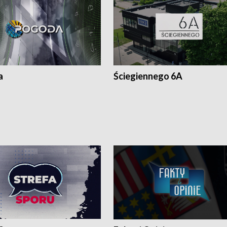
a
Ściegiennego 6A