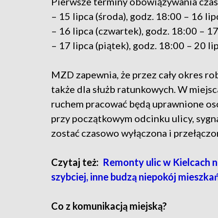
Pierwsze terminy obowiązywania czaso
– 15 lipca (środa), godz. 18:00 – 16 lip
– 16 lipca (czwartek), godz. 18:00 – 17 
– 17 lipca (piątek), godz. 18:00 – 20 li
MZD zapewnia, że przez cały okres rob
także dla służb ratunkowych. W miejs
ruchem pracować będą uprawnione oso
przy początkowym odcinku ulicy, sygn
zostać czasowo wyłączona i przełączon
Czytaj też:
Remonty ulic w Kielcach na
szybciej, inne budzą niepokój mieszk
Co z komunikacją miejską?