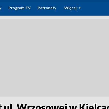
y
Program TV
Patronaty
Więcej
t ul. Wrzosowej w Kielca