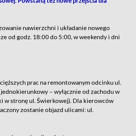
sowej. Powstaną też nowe przejścia dla
rezowanie nawierzchni i układanie nowego
ze od godz. 18:00 do 5:00, w weekendy i dni
najcięższych prac na remontowanym odcinku ul.
jednokierunkowy – wyłącznie od zachodu w
i w stronę ul. Świerkowej). Dla kierowców
czony zostanie objazd ulicami: ul.