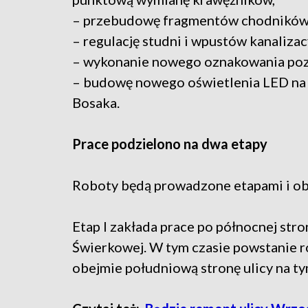
– przebudowę fragmentów chodników pr
– regulację studni i wpustów kanaliza
– wykonanie nowego oznakowania po
– budowę nowego oświetlenia LED na s
Bosaka.
Prace podzielono na dwa etapy
Roboty będą prowadzone etapami i obe
Etap I zakłada prace po północnej stron
Świerkowej. W tym czasie powstanie r
obejmie południową stronę ulicy na t