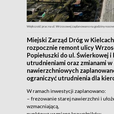
Większość prac na ul. Wrzosowej zaplanowano na godziny nocne 
Miejski Zarząd Dróg w Kielcach
rozpocznie remont ulicy Wrzoso
Popiełuszki do ul. Świerkowej i
utrudnieniami oraz zmianami w 
nawierzchniowych zaplanowano
ograniczyć utrudnienia dla kie
W ramach inwestycji zaplanowano:
– frezowanie starej nawierzchni i ułoż
wzmacniającą,
punktową wymianę krawężników,