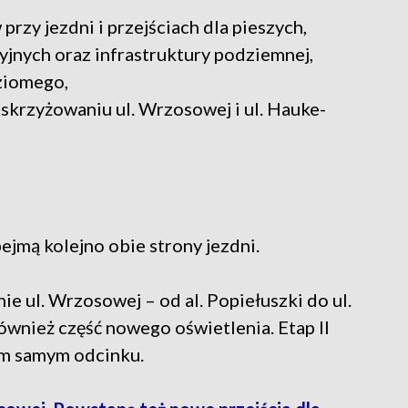
zy jezdni i przejściach dla pieszych,
cyjnych oraz infrastruktury podziemnej,
ziomego,
krzyżowaniu ul. Wrzosowej i ul. Hauke-
jmą kolejno obie strony jezdni.
ie ul. Wrzosowej – od al. Popiełuszki do ul.
ównież część nowego oświetlenia. Etap II
ym samym odcinku.