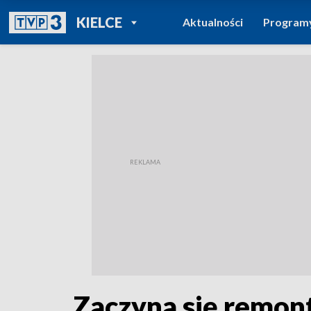
POWRÓT DO
KIELCE
Aktualności
Program
TVP REGIONY
Zaczyna się remon