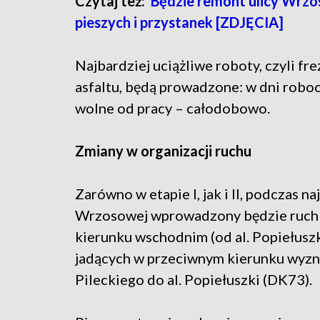
Czytaj też:
Będzie remont ulicy Wrzo
pieszych i przystanek [ZDJĘCIA]
Najbardziej uciążliwe roboty, czyli f
asfaltu, będą prowadzone: w dni roboc
wolne od pracy – całodobowo.
Zmiany w organizacji ruchu
Zarówno w etapie I, jak i II, podczas 
Wrzosowej wprowadzony będzie ruch 
kierunku wschodnim (od al. Popiełuszk
jadących w przeciwnym kierunku wyzna
Pileckiego do al. Popiełuszki (DK73).