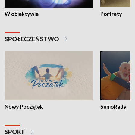
W obiektywie
Portrety
SPOŁECZEŃSTWO
Nowy Początek
SenioRada
SPORT