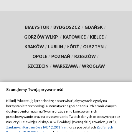
BIAŁYSTOK
/
BYDGOSZCZ
/
GDAŃSK
/
GORZÓW WLKP.
/
KATOWICE
/
KIELCE
/
KRAKÓW
/
LUBLIN
/
ŁÓDŹ
/
OLSZTYN
/
OPOLE
/
POZNAŃ
/
RZESZÓW
/
SZCZECIN
/
WARSZAWA
/
WROCŁAW
Szanujemy Twoją prywatność
Dołącz do nas:
Kliknij "Akceptuję i przechodzę do serwisu", aby wyrazić zgody na
korzystanie z technologii automatycznego śledzenia i zbierania danych,
TVP
dostęp do informacji na Twoim urządzeniu końcowym i ich
Abonament TVP
przechowywanie oraz na przetwarzanie Twoich danych osobowych przez
Regulamin TVP
nas, czyli Telewizję Polską S.A. w likwidacji (zwaną dalej również „TVP”),
Emisja w TVP
Zaufanych Partnerów z IAB* (1201 firm)
oraz pozostałych
Zaufanych
Polityka prywatności