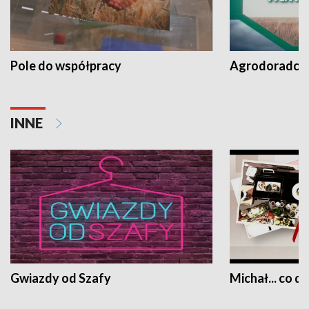
Pole do współpracy
Agrodoradcy 
INNE
Gwiazdy od Szafy
Michał... co dz