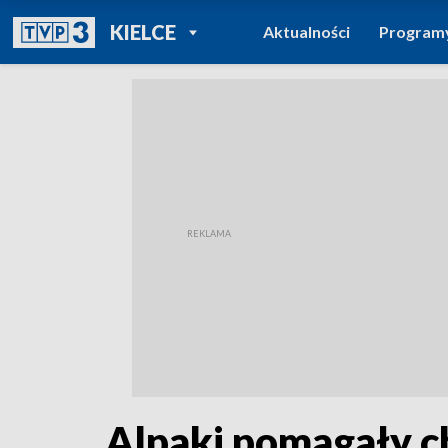
POWRÓT DO
KIELCE
Aktualności
Program
TVP REGIONY
Alpaki pomagały c