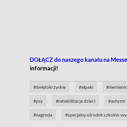
DOŁĄCZ do naszego kanału na Messe
informacji!
#świętokrzyskie
#alpaki
#niemieni
#psy
#rehabilitacja dzieci
#autyzm
#nagroda
#specjalny ośrodek szkolno-