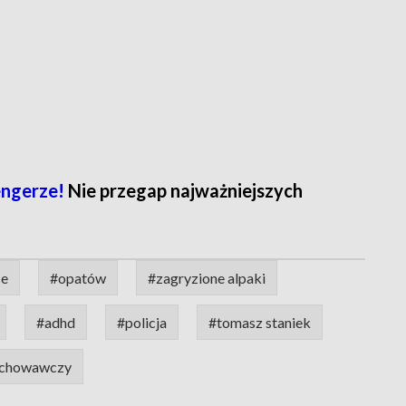
ngerze!
Nie przegap najważniejszych
ce
#opatów
#zagryzione alpaki
#adhd
#policja
#tomasz staniek
wychowawczy