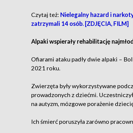
Czytaj też:
Nielegalny hazard i narkot
zatrzymali 14 osób. [ZDJĘCIA, FILM]
Alpaki wspierały rehabilitację najmło
Ofiarami ataku padły dwie alpaki – Bo
2021 roku.
Zwierzęta były wykorzystywane podcza
prowadzonych z dziećmi. Uczestniczyły
na autyzm, mózgowe porażenie dzieci
Ich śmierć poruszyła zarówno pracowni