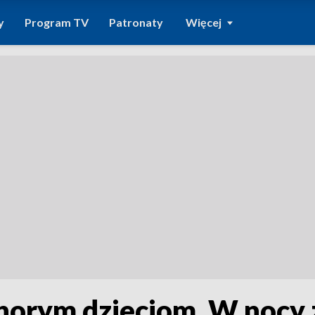
y
Program TV
Patronaty
Więcej
horym dzieciom. W nocy z