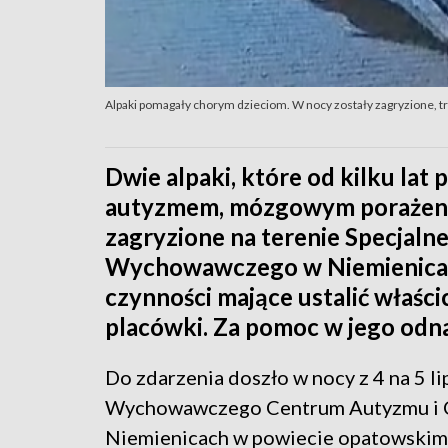
Alpaki pomagały chorym dzieciom. W nocy zostały zagryzione, t
Dwie alpaki, które od kilku lat 
autyzmem, mózgowym porażenie
zagryzione na terenie Specjaln
Wychowawczego w Niemienicach
czynności mające ustalić właścic
placówki. Za pomoc w jego odn
Do zdarzenia doszło w nocy z 4 na 5 l
Wychowawczego Centrum Autyzmu i 
Niemienicach w powiecie opatowskim