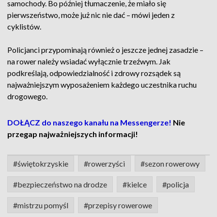
samochody. Bo później tłumaczenie, że miało się
pierwszeństwo, może już nic nie dać – mówi jeden z
cyklistów.
Policjanci przypominają również o jeszcze jednej zasadzie –
na rower należy wsiadać wyłącznie trzeźwym. Jak
podkreślają, odpowiedzialność i zdrowy rozsądek są
najważniejszym wyposażeniem każdego uczestnika ruchu
drogowego.
DOŁĄCZ do naszego kanału na Messengerze!
Nie
przegap najważniejszych informacji!
#świętokrzyskie
#rowerzyści
#sezon rowerowy
#bezpieczeństwo na drodze
#kielce
#policja
#mistrzu pomyśl
#przepisy rowerowe