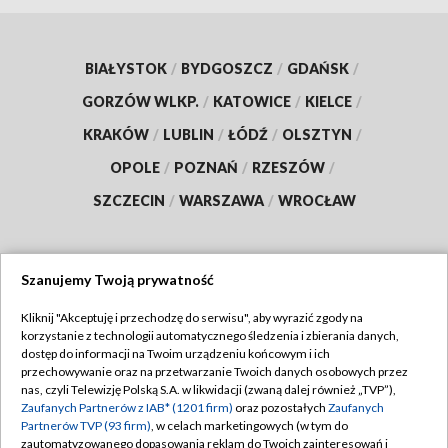
BIAŁYSTOK
/
BYDGOSZCZ
/
GDAŃSK
/
GORZÓW WLKP.
/
KATOWICE
/
KIELCE
/
KRAKÓW
/
LUBLIN
/
ŁÓDŹ
/
OLSZTYN
/
OPOLE
/
POZNAŃ
/
RZESZÓW
/
SZCZECIN
/
WARSZAWA
/
WROCŁAW
Szanujemy Twoją prywatność
Dołącz do nas:
Kliknij "Akceptuję i przechodzę do serwisu", aby wyrazić zgody na
korzystanie z technologii automatycznego śledzenia i zbierania danych,
TVP
dostęp do informacji na Twoim urządzeniu końcowym i ich
Abonament TVP
przechowywanie oraz na przetwarzanie Twoich danych osobowych przez
Regulamin TVP
nas, czyli Telewizję Polską S.A. w likwidacji (zwaną dalej również „TVP”),
Emisja w TVP
Polityka prywatności
Zaufanych Partnerów z IAB* (1201 firm)
oraz pozostałych
Zaufanych
Partnerów TVP (93 firm)
, w celach marketingowych (w tym do
Centrum informacji TVP
Moje zgody
zautomatyzowanego dopasowania reklam do Twoich zainteresowań i