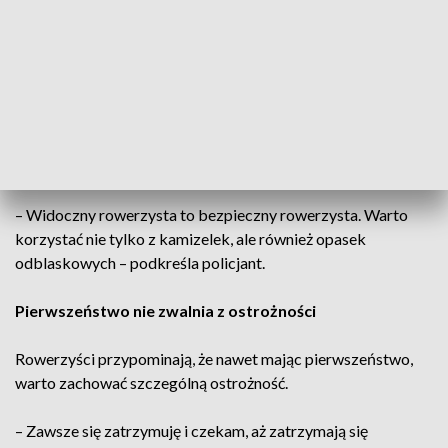
selektywne, może być migające, tylne czerwone oraz tylne
światło odblaskowe – wyjaśnia st. asp. Jacek Borek z
Komendy Miejskiej Policji w Kielcach.
Rower powinien być wyposażony także w dzwonek i sprawne
hamulce. Zalecane są również dodatkowe elementy
odblaskowe.
– Widoczny rowerzysta to bezpieczny rowerzysta. Warto
korzystać nie tylko z kamizelek, ale również opasek
odblaskowych – podkreśla policjant.
Pierwszeństwo nie zwalnia z ostrożności
Rowerzyści przypominają, że nawet mając pierwszeństwo,
warto zachować szczególną ostrożność.
– Zawsze się zatrzymuję i czekam, aż zatrzymają się