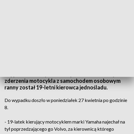
Motocyklista ranny po zderzeniu z samochodem w Bielinach - fot. KMP w
Kielcach
Wypadek na ulicy Kieleckiej w Bielinach. W wyniku
zderzenia motocykla z samochodem osobowym
ranny został 19-letni kierowca jednośladu.
Do wypadku doszło w poniedziałek 27 kwietnia po godzinie
8.
- 19-latek kierujący motocyklem marki Yamaha najechał na
tył poprzedzającego go Volvo, za kierownicą którego