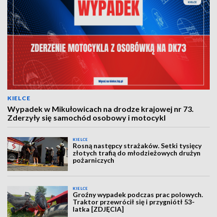
KIELCE
Wypadek w Mikułowicach na drodze krajowej nr 73.
Zderzyły się samochód osobowy i motocykl
KIELCE
Rosną następcy strażaków. Setki tysięcy
złotych trafią do młodzieżowych drużyn
pożarniczych
KIELCE
Groźny wypadek podczas prac polowych.
Traktor przewrócił się i przygniótł 53-
latka [ZDJĘCIA]