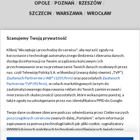
OPOLE
/
POZNAŃ
/
RZESZÓW
/
SZCZECIN
/
WARSZAWA
/
WROCŁAW
Szanujemy Twoją prywatność
Dołącz do nas:
Kliknij "Akceptuję i przechodzę do serwisu", aby wyrazić zgody na
korzystanie z technologii automatycznego śledzenia i zbierania danych,
TVP
dostęp do informacji na Twoim urządzeniu końcowym i ich
Abonament TVP
przechowywanie oraz na przetwarzanie Twoich danych osobowych przez
Regulamin TVP
nas, czyli Telewizję Polską S.A. w likwidacji (zwaną dalej również „TVP”),
Emisja w TVP
Polityka prywatności
Zaufanych Partnerów z IAB* (1201 firm)
oraz pozostałych
Zaufanych
Partnerów TVP (93 firm)
, w celach marketingowych (w tym do
Centrum informacji TVP
Moje zgody
zautomatyzowanego dopasowania reklam do Twoich zainteresowań i
mierzenia ich skuteczności) i pozostałych, które wskazujemy poniżej, a
Naziemna Telewizja Cyfrowa
Pomoc
także zgody na udostępnianie przez nas identyfikatora PPID do Google.
Sklep TVP
Biuro reklamy
Twoje dane osobowe zbierane podczas odwiedzania przez Ciebie naszych
Rada Programowa
Kontakt
poszczególnych serwisów
zwanych dalej „Portalem”, w tym informacje
zapisywane za pomocą technologii takich jak: pliki cookie, sygnalizatory
System NOS
WWW lub innych podobnych technologii umożliwiających świadczenie
dopasowanych i bezpiecznych usług, personalizację treści oraz reklam,
Informacje o nadawcy
Kanały