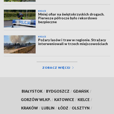
KIELCE
Mniej ofiar na świętokrzyskich drogach.
Pierwsze półrocze było rekordowo
bezpieczne
KIELCE
Pożary lasów i traw w regionie. Strażacy
interweniowali w trzech miejscowościach
ZOBACZ WIĘCEJ
BIAŁYSTOK
/
BYDGOSZCZ
/
GDAŃSK
/
GORZÓW WLKP.
/
KATOWICE
/
KIELCE
/
KRAKÓW
/
LUBLIN
/
ŁÓDŹ
/
OLSZTYN
/