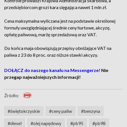
Kontrole prowadzi Krajowa Administracja Skarbowa, a
przedsiębiorcom grozi kara sięgająca nawet 1 mln zł.
Cena maksymalna wyliczana jest na podstawie określonej
formuły uwzględniającej średnie ceny hurtowe, akcyzę,
opłatę paliwową, marżę sprzedażową oraz VAT.
Do końca maja obowiązują przepisy obniżające VAT na
paliwa z 23 do 8 proc. oraz niższe stawki akcyzy.
DOŁĄCZ do naszego kanału na Messengerze!
Nie
przegap najważniejszych informacji!
Źródło:
#świętokrzyskie
#ceny paliw
#benzyna
#diesel
#olej napędowy
#pb95
#pb98