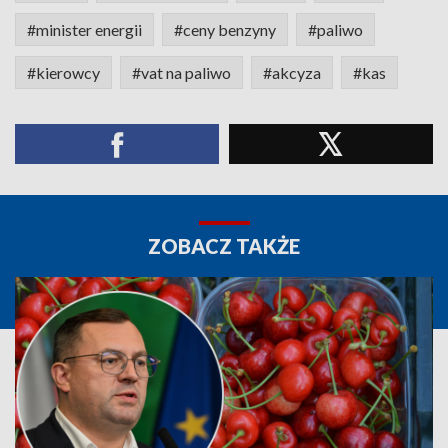
#minister energii
#ceny benzyny
#paliwo
#kierowcy
#vat na paliwo
#akcyza
#kas
ZOBACZ TAKŻE