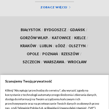
ZOBACZ WIĘCEJ
BIAŁYSTOK
/
BYDGOSZCZ
/
GDAŃSK
/
GORZÓW WLKP.
/
KATOWICE
/
KIELCE
/
KRAKÓW
/
LUBLIN
/
ŁÓDŹ
/
OLSZTYN
/
OPOLE
/
POZNAŃ
/
RZESZÓW
/
SZCZECIN
/
WARSZAWA
/
WROCŁAW
Szanujemy Twoją prywatność
Dołącz do nas:
Kliknij "Akceptuję i przechodzę do serwisu", aby wyrazić zgody na
korzystanie z technologii automatycznego śledzenia i zbierania danych,
TVP
dostęp do informacji na Twoim urządzeniu końcowym i ich
Abonament TVP
przechowywanie oraz na przetwarzanie Twoich danych osobowych przez
Regulamin TVP
nas, czyli Telewizję Polską S.A. w likwidacji (zwaną dalej również „TVP”),