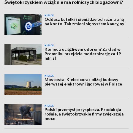
Świętokrzyskiem wciąż nie ma rolniczych biogazowni?
KIELCE
Oddasz butelki i pieniądze od razu trafią
na konto. Tak zmieni się system kaucyjny
KIELCE
Koniec z uciążliwym odorem? Zakład w
Promniku przejdzie modernizację za 19
mln zł
KIELCE
Mostostal Kielce coraz bliżej budowy
pierwszej elektrowni jądrowej w Polsce
KIELCE
Polski przemysł przyspiesza. Produkcja
rośnie, a świętokrzyskie firmy zwiększają
moce