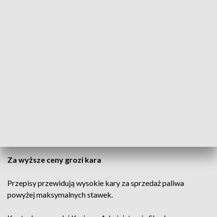
Ministerstwo Energii codziennie publikuje nowe
obwieszczenia dotyczące maksymalnych cen paliw w dni
robocze.
Kolejne zestawienie zostanie opublikowane w środę i określi
stawki obowiązujące w czwartek.
Zgodnie z przepisami nowa cena zaczyna obowiązywać
dzień po publikacji w Monitorze Polskim. Jeśli stawki
zostaną ogłoszone przed dniami wolnymi od pracy lub
świętami, obowiązują do najbliższego dnia roboczego.
Za wyższe ceny grozi kara
Przepisy przewidują wysokie kary za sprzedaż paliwa
powyżej maksymalnych stawek.