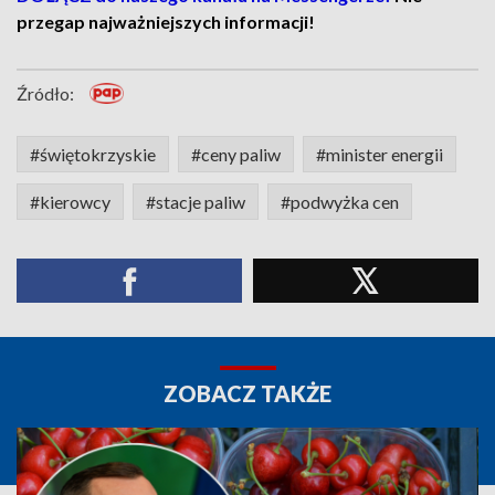
przegap najważniejszych informacji!
Źródło:
#świętokrzyskie
#ceny paliw
#minister energii
#kierowcy
#stacje paliw
#podwyżka cen
ZOBACZ TAKŻE