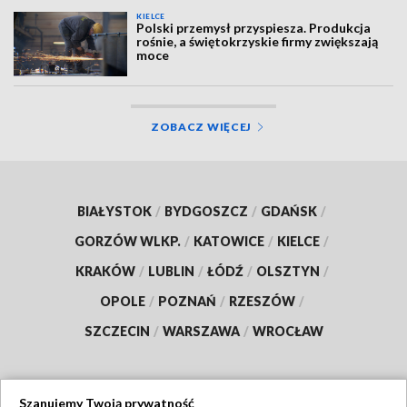
KIELCE
Polski przemysł przyspiesza. Produkcja
rośnie, a świętokrzyskie firmy zwiększają
moce
ZOBACZ WIĘCEJ
BIAŁYSTOK
/
BYDGOSZCZ
/
GDAŃSK
/
GORZÓW WLKP.
/
KATOWICE
/
KIELCE
/
KRAKÓW
/
LUBLIN
/
ŁÓDŹ
/
OLSZTYN
/
OPOLE
/
POZNAŃ
/
RZESZÓW
/
SZCZECIN
/
WARSZAWA
/
WROCŁAW
Szanujemy Twoją prywatność