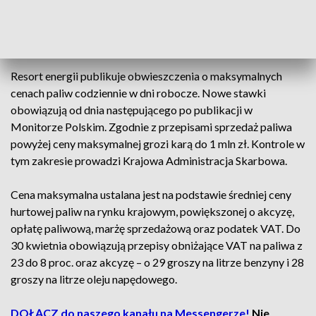
To oznacza, że ceny benzyny 95 będą wyższe o 14 groszy,
benzyny 98 – o 9 groszy, a cena diesla wzrośnie o 22 grosze w
porównaniu do dzisiejszych.
Resort energii publikuje obwieszczenia o maksymalnych
cenach paliw codziennie w dni robocze. Nowe stawki
obowiązują od dnia następującego po publikacji w
Monitorze Polskim. Zgodnie z przepisami sprzedaż paliwa
powyżej ceny maksymalnej grozi karą do 1 mln zł. Kontrole w
tym zakresie prowadzi Krajowa Administracja Skarbowa.
Cena maksymalna ustalana jest na podstawie średniej ceny
hurtowej paliw na rynku krajowym, powiększonej o akcyzę,
opłatę paliwową, marżę sprzedażową oraz podatek VAT. Do
30 kwietnia obowiązują przepisy obniżające VAT na paliwa z
23 do 8 proc. oraz akcyzę – o 29 groszy na litrze benzyny i 28
groszy na litrze oleju napędowego.
DOŁĄCZ do naszego kanału na Messengerze!
Nie