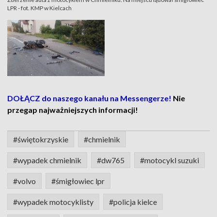
LPR - fot. KMP w Kielcach
DOŁĄCZ do naszego kanału na Messengerze!
Nie
przegap najważniejszych informacji!
#świętokrzyskie
#chmielnik
#wypadek chmielnik
#dw765
#motocykl suzuki
#volvo
#śmigłowiec lpr
#wypadek motocyklisty
#policja kielce