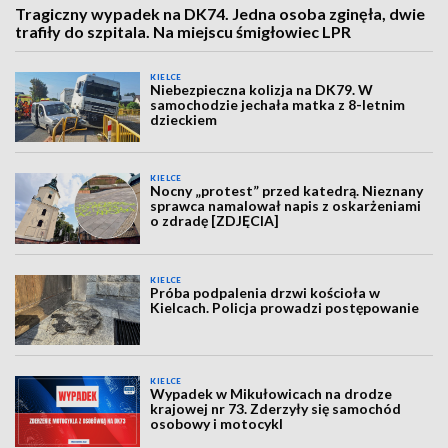
Tragiczny wypadek na DK74. Jedna osoba zginęła, dwie
trafiły do szpitala. Na miejscu śmigłowiec LPR
KIELCE
Niebezpieczna kolizja na DK79. W
samochodzie jechała matka z 8-letnim
dzieckiem
KIELCE
Nocny „protest” przed katedrą. Nieznany
sprawca namalował napis z oskarżeniami
o zdradę [ZDJĘCIA]
KIELCE
Próba podpalenia drzwi kościoła w
Kielcach. Policja prowadzi postępowanie
KIELCE
Wypadek w Mikułowicach na drodze
krajowej nr 73. Zderzyły się samochód
osobowy i motocykl