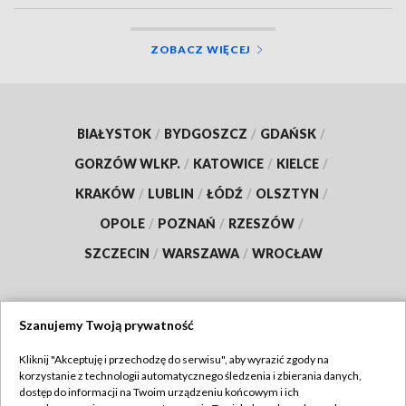
ZOBACZ WIĘCEJ
BIAŁYSTOK
/
BYDGOSZCZ
/
GDAŃSK
/
GORZÓW WLKP.
/
KATOWICE
/
KIELCE
/
KRAKÓW
/
LUBLIN
/
ŁÓDŹ
/
OLSZTYN
/
OPOLE
/
POZNAŃ
/
RZESZÓW
/
SZCZECIN
/
WARSZAWA
/
WROCŁAW
Szanujemy Twoją prywatność
Dołącz do nas:
Kliknij "Akceptuję i przechodzę do serwisu", aby wyrazić zgody na
korzystanie z technologii automatycznego śledzenia i zbierania danych,
TVP
dostęp do informacji na Twoim urządzeniu końcowym i ich