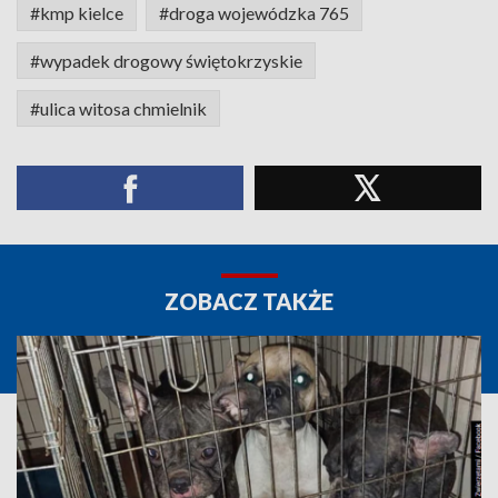
#kmp kielce
#droga wojewódzka 765
#wypadek drogowy świętokrzyskie
#ulica witosa chmielnik
ZOBACZ TAKŻE