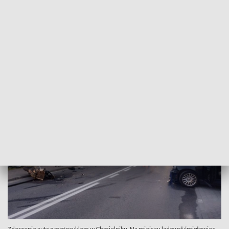
Policja ustala okoliczności wypadku
– W chwili zdarzenia kierująca pojazdem marki Volvo była
trzeźwa. Na miejscu pracują policjanci, ustalamy
szczegółowe okoliczności, a także przebieg tego zdarzenia –
przekazała podkom. Małgorzata Perkowska-Kiepas.
Zderzenie auta z motocyklem w Chmielniku. Na miejscu lądował śmigłowiec