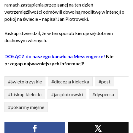
ramach zastąpienia przepisanej na ten dzień
wstrzemięźliwości odmówili dowolną modlitwę w intencji o
pokój na świecie – napisał Jan Piotrowski.
Biskup stwierdził, że w ten sposób kieruje się dobrem
duchowym wiernych.
DOŁĄCZ do naszego kanału na Messengerze!
Nie
przegap najważniejszych informacji!
#świętokrzyskie
#diecezja kielecka
#post
#biskup kielecki
#jan piotrowski
#dyspensa
#pokarmy mięsne