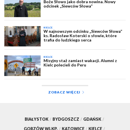
Boże Słowo jako dobra nowina. Nowy
odcinek „Siewców Słowa”
KIELCE
W najnowszym odcinku „Siewców Słowa”
ks. Radosław Koterski o słowie, które
trafia do ludzkiego serca
KIELCE
Misyjny staż zamiast wakacji. Alumni z
Kielc polecieli do Peru
ZOBACZ WIĘCEJ
BIAŁYSTOK
/
BYDGOSZCZ
/
GDAŃSK
/
GORZÓW WLKP.
/
KATOWICE
/
KIELCE
/