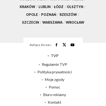
KRAKÓW
/
LUBLIN
/
ŁÓDŹ
/
OLSZTYN
/
OPOLE
/
POZNAŃ
/
RZESZÓW
/
SZCZECIN
/
WARSZAWA
/
WROCŁAW
Dołącz do nas:
TVP
Abonament TVP
Regulamin TVP
Emisja w TVP
Polityka prywatności
Centrum informacji TVP
Moje zgody
Naziemna Telewizja Cyfrowa
Pomoc
Sklep TVP
Biuro reklamy
Rada Programowa
Kontakt