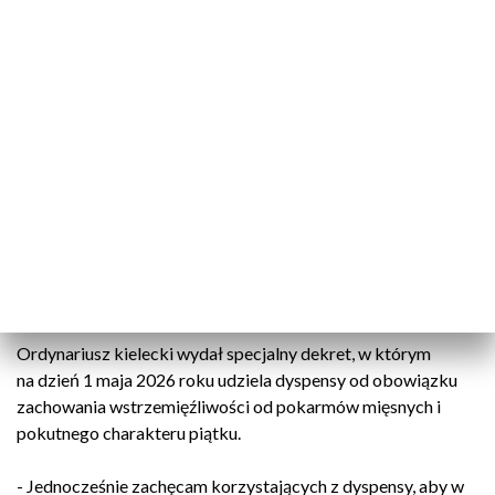
Grill w „majówkę” bez grzechu. Dyspensa od biskupa kieleckiego
Katolicy z diecezji kieleckiej 1 maja będą mogli
spożywać mięsne posiłki. Biskup Jan Piotrowski
udzielił dyspensy od obowiązku piątkowego postu.
Ordynariusz kielecki wydał specjalny dekret, w którym
na dzień 1 maja 2026 roku udziela dyspensy od obowiązku
zachowania wstrzemięźliwości od pokarmów mięsnych i
pokutnego charakteru piątku.
- Jednocześnie zachęcam korzystających z dyspensy, aby w