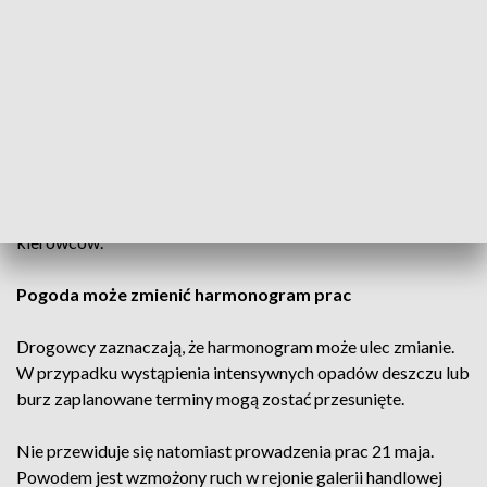
Ważne zmiany na ulicach Lwowskiej i Trześniowskiej
Remonty ulic Lwowskiej i Trześniowskiej zaplanowano na
wtorek, 19 maja. W tym przypadku wykonawca zamierza
rozpocząć prace po porannym szczycie komunikacyjnym,
czyli po godzinie 8.
Takie rozwiązanie ma ograniczyć wpływ robót na natężenie
ruchu i zmniejszyć utrudnienia dla mieszkańców oraz
kierowców.
Pogoda może zmienić harmonogram prac
Drogowcy zaznaczają, że harmonogram może ulec zmianie.
W przypadku wystąpienia intensywnych opadów deszczu lub
burz zaplanowane terminy mogą zostać przesunięte.
Nie przewiduje się natomiast prowadzenia prac 21 maja.
Powodem jest wzmożony ruch w rejonie galerii handlowej