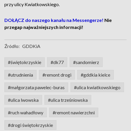
przy ulicy Kwiatkowskiego.
DOŁĄCZ do naszego kanału na Messengerze!
Nie
przegap najważniejszych informacji!
Źródło:
GDDKiA
#świętokrzyskie
#dk77
#sandomierz
#utrudnienia
#remont drogi
#gddkia kielce
#małgorzata pawelec-buras
#ulica kwiatkowskiego
#ulica lwowska
#ulica trześniowska
#ruch wahadłowy
#remont nawierzchni
#drogi świętokrzyskie