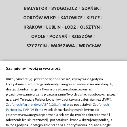
BIAŁYSTOK
/
BYDGOSZCZ
/
GDAŃSK
/
GORZÓW WLKP.
/
KATOWICE
/
KIELCE
/
KRAKÓW
/
LUBLIN
/
ŁÓDŹ
/
OLSZTYN
/
OPOLE
/
POZNAŃ
/
RZESZÓW
/
SZCZECIN
/
WARSZAWA
/
WROCŁAW
Szanujemy Twoją prywatność
Dołącz do nas:
Kliknij "Akceptuję i przechodzę do serwisu", aby wyrazić zgody na
korzystanie z technologii automatycznego śledzenia i zbierania danych,
TVP
dostęp do informacji na Twoim urządzeniu końcowym i ich
Abonament TVP
przechowywanie oraz na przetwarzanie Twoich danych osobowych przez
Regulamin TVP
nas, czyli Telewizję Polską S.A. w likwidacji (zwaną dalej również „TVP”),
Emisja w TVP
Polityka prywatności
Zaufanych Partnerów z IAB* (1201 firm)
oraz pozostałych
Zaufanych
Partnerów TVP (93 firm)
, w celach marketingowych (w tym do
Centrum informacji TVP
Moje zgody
zautomatyzowanego dopasowania reklam do Twoich zainteresowań i
mierzenia ich skuteczności) i pozostałych, które wskazujemy poniżej, a
Naziemna Telewizja Cyfrowa
Pomoc
także zgody na udostępnianie przez nas identyfikatora PPID do Google.