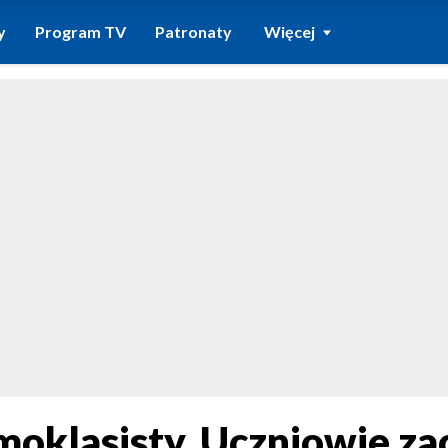
y
Program TV
Patronaty
Więcej
oklasisty. Uczniowie zac