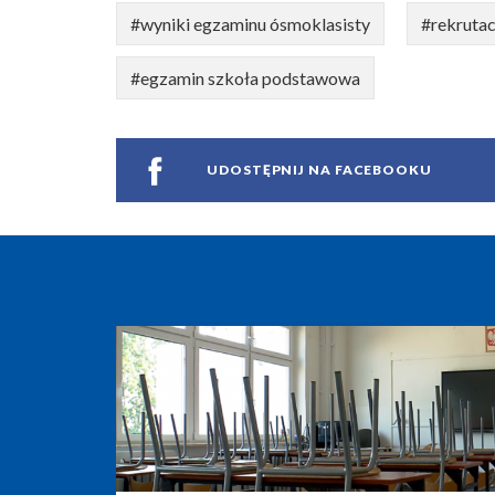
#wyniki egzaminu ósmoklasisty
#rekrutac
#egzamin szkoła podstawowa
UDOSTĘPNIJ NA FACEBOOKU