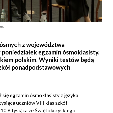
iego
s ósmych z województwa
 poniedziałek egzamin ósmoklasisty.
zykiem polskim. Wyniki testów będą
 szkół ponadpodstawowych.
 się egzamin ósmoklasisty z języka
tysiąca uczniów VIII klas szkół
10,8 tysiąca ze Świętokrzyskiego.