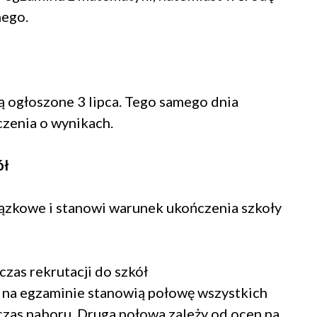
nego.
 ogłoszone 3 lipca. Tego samego dnia
zenia o wynikach.
ół
ązkowe i stanowi warunek ukończenia szkoły
zas rekrutacji do szkół
na egzaminie stanowią połowę wszystkich
zas naboru. Druga połowa zależy od ocen na