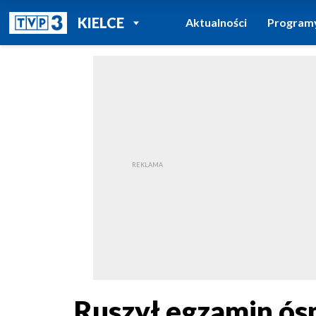
POWRÓT DO
KIELCE
Aktualności
Program
TVP REGIONY
Ruszył egzamin ósm