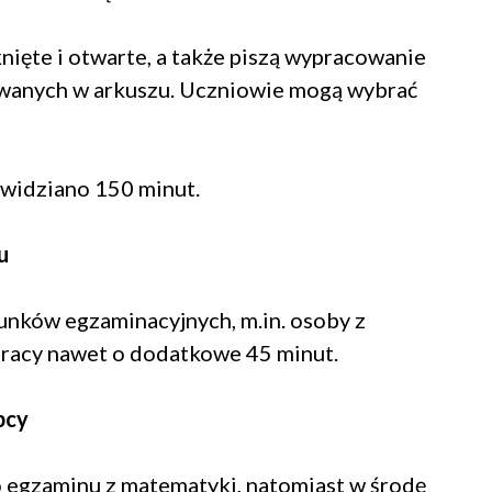
ięte i otwarte, a także piszą wypracowanie
wanych w arkuszu. Uczniowie mogą wybrać
ewidziano 150 minut.
u
nków egzaminacyjnych, m.in. osoby z
pracy nawet o dodatkowe 45 minut.
bcy
 egzaminu z matematyki, natomiast w środę