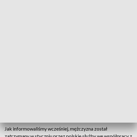
– Sąd stwierdził dopuszczalność wydania tej osoby. W
związku z tym dalsze czynności będzie podejmować strona
rządowa. Sąd wcześniej zastosował tymczasowe
aresztowanie i przedłużył je do 24 maja – powiedział Jan
Klocek, rzecznik Sądu Okręgowego w Kielcach.
Sprawa wraca do ponownego rozpoznania
Obrońcy ściganego odwołali się od decyzji do sądu
apelacyjnego w Krakowie. Jak informuje „Gazeta Wyborcza”,
sąd nakazał ponownie rozpoznać sprawę.
W praktyce oznacza to, że Ralf G. nadal przebywa w areszcie
i czeka na prawomocną decyzję.
Zatrzymanie przy współpracy z FBI
Jak informowaliśmy wcześniej, mężczyzna został
zatrzymany w styczniu przez polskie służby we współpracy z