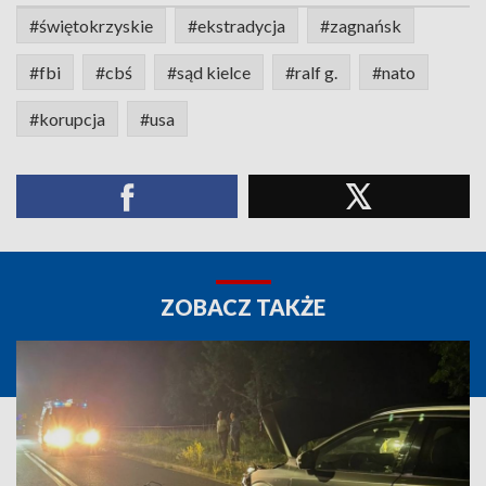
#świętokrzyskie
#ekstradycja
#zagnańsk
#fbi
#cbś
#sąd kielce
#ralf g.
#nato
#korupcja
#usa
ZOBACZ TAKŻE