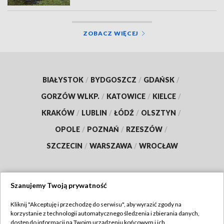
ZOBACZ WIĘCEJ
BIAŁYSTOK
/
BYDGOSZCZ
/
GDAŃSK
/
GORZÓW WLKP.
/
KATOWICE
/
KIELCE
/
KRAKÓW
/
LUBLIN
/
ŁÓDŹ
/
OLSZTYN
/
OPOLE
/
POZNAŃ
/
RZESZÓW
/
SZCZECIN
/
WARSZAWA
/
WROCŁAW
Szanujemy Twoją prywatność
Dołącz do nas:
Kliknij "Akceptuję i przechodzę do serwisu", aby wyrazić zgody na
korzystanie z technologii automatycznego śledzenia i zbierania danych,
TVP
dostęp do informacji na Twoim urządzeniu końcowym i ich