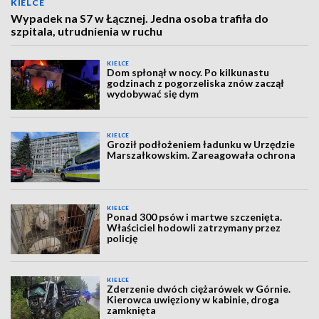
KIELCE
Wypadek na S7 w Łącznej. Jedna osoba trafiła do
szpitala, utrudnienia w ruchu
KIELCE
Dom spłonął w nocy. Po kilkunastu
godzinach z pogorzeliska znów zaczął
wydobywać się dym
KIELCE
Groził podłożeniem ładunku w Urzędzie
Marszałkowskim. Zareagowała ochrona
KIELCE
Ponad 300 psów i martwe szczenięta.
Właściciel hodowli zatrzymany przez
policję
KIELCE
Zderzenie dwóch ciężarówek w Górnie.
Kierowca uwięziony w kabinie, droga
zamknięta