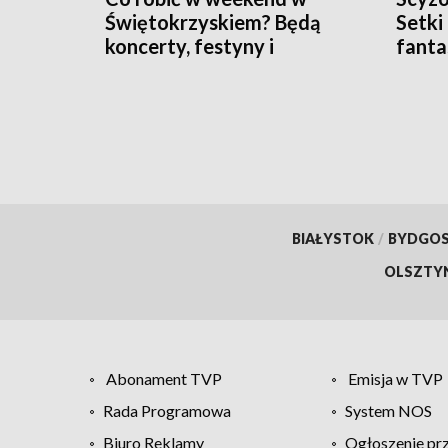
Świętokrzyskiem? Będą
Setki
koncerty, festyny i
fanta
Scyzorykon
[ZDJ
BIAŁYSTOK
/
BYDGO
OLSZTY
Abonament TVP
Emisja w TVP
Rada Programowa
System NOS
Biuro Reklamy
Ogłoszenie pr