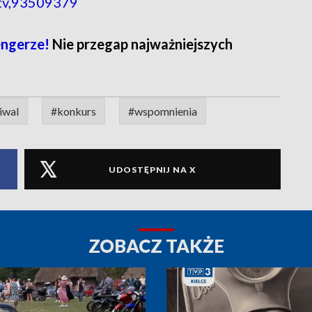
-tv,93509379
ngerze!
Nie przegap najważniejszych
iwal
#konkurs
#wspomnienia
UDOSTĘPNIJ NA X
ZOBACZ TAKŻE