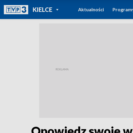
POWRÓT DO
KIELCE
Aktualności
Program
TVP REGIONY
Opowiedz swoje ws