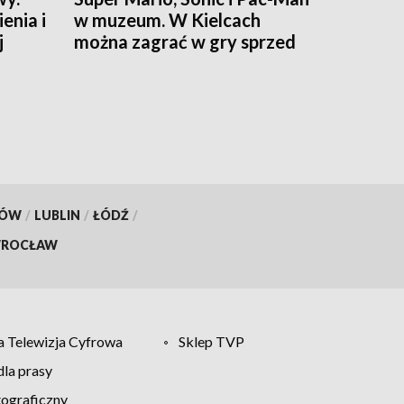
enia i
w muzeum. W Kielcach
j
można zagrać w gry sprzed
lat
KÓW
/
LUBLIN
/
ŁÓDŹ
/
ROCŁAW
 Telewizja Cyfrowa
Sklep TVP
la prasy
tograficzny