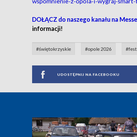
wspomnienie-z-opola-i-wygraj-smart
DOŁĄCZ do naszego kanału na Messe
informacji!
#świętokrzyskie
#opole 2026
#fest
UDOSTĘPNIJ NA FACEBOOKU