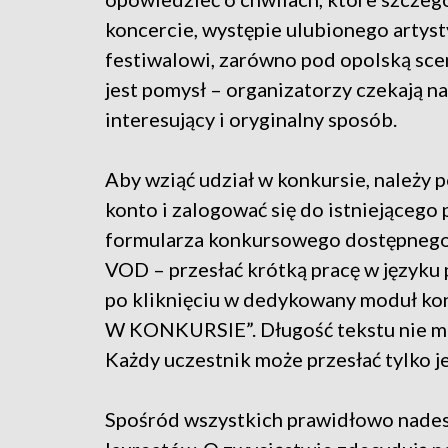
koncercie, występie ulubionego artys
festiwalowi, zarówno pod opolską scen
jest pomysł – organizatorzy czekają n
interesujący i oryginalny sposób.
Aby wziąć udział w konkursie, należy 
konto i zalogować się do istniejącego 
formularza konkursowego dostępnego n
VOD – przesłać krótką pracę w języku 
po kliknięciu w dedykowany moduł k
W KONKURSIE”. Długość tekstu nie mo
Każdy uczestnik może przesłać tylko j
Spośród wszystkich prawidłowo nadesł