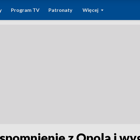
y
Program TV
Patronaty
Więcej
pomnienie z Opola i wy