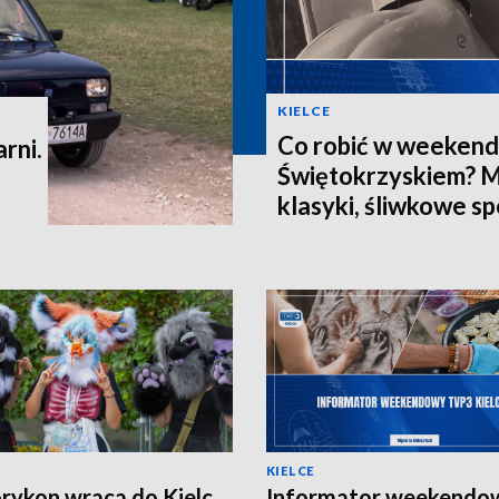
KIELCE
Co robić w weekend
rni.
Świętokrzyskiem? 
klasyki, śliwkowe spe
wydarzenia
KIELCE
rykon wraca do Kielc.
Informator weekendo