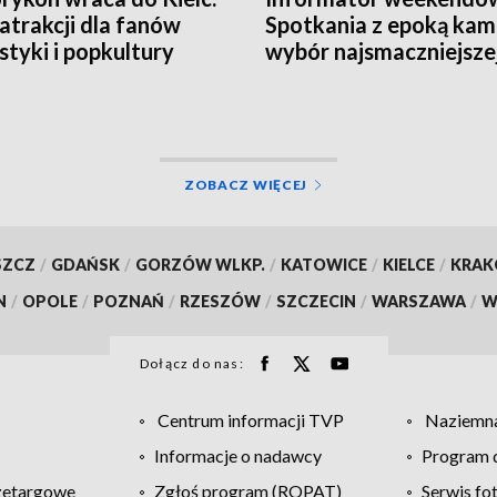
 atrakcji dla fanów
Spotkania z epoką kami
styki i popkultury
wybór najsmaczniejsze
ĘCIA]
potrawy powiatu
kieleckiego
ZOBACZ WIĘCEJ
SZCZ
/
GDAŃSK
/
GORZÓW WLKP.
/
KATOWICE
/
KIELCE
/
KRA
N
/
OPOLE
/
POZNAŃ
/
RZESZÓW
/
SZCZECIN
/
WARSZAWA
/
W
Dołącz do nas:
Centrum informacji TVP
Naziemna
Informacje o nadawcy
Program d
zetargowe
Zgłoś program (ROPAT)
Serwis fo