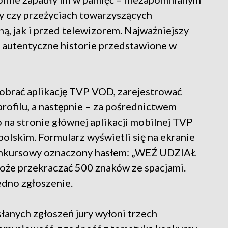
ty czy przeżyciach towarzyszących
ą, jak i przed telewizorem. Najważniejszy
a autentyczne historie przedstawione w
pobrać aplikację TVP VOD, zarejestrować
profilu, a następnie – za pośrednictwem
a stronie głównej aplikacji mobilnej TVP
polskim. Formularz wyświetli się na ekranie
onkursowy oznaczony hasłem: „WEŹ UDZIAŁ
że przekraczać 500 znaków ze spacjami.
edno zgłoszenie.
anych zgłoszeń jury wyłoni trzech