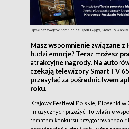
Opowiedz swoje wspomnienie z Opola i wygraj Smart TV w aplik
Masz wspomnienie związane z F
budzi emocje? Teraz możesz podz
atrakcyjne nagrody. Na autoró
czekają telewizory Smart TV 6
przesyłać za pośrednictwem ap
roku.
Krajowy Festiwal Polskiej Piosenki 
i muzycznych przeżyć. To właśnie wsp
tematem konkursu przygotowanego d
opowiedzieć o chwilach, które szczeg