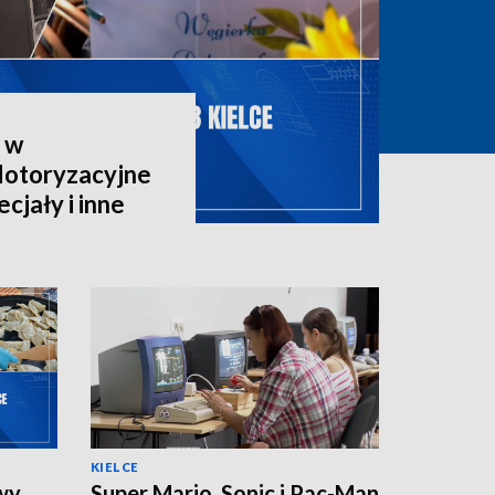
 w
Motoryzacyjne
cjały i inne
KIELCE
wy.
Super Mario, Sonic i Pac-Man