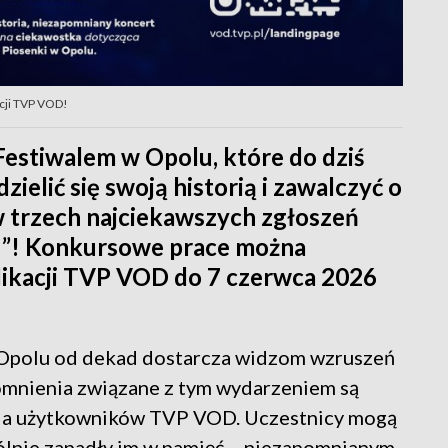
acji TVP VOD!
estiwalem w Opolu, które do dziś
ielić się swoją historią i zawalczyć o
w trzech najciekawszych zgłoszeń
5”! Konkursowe prace można
likacji TVP VOD do 7 czerwca 2026
w Opolu od dekad dostarcza widzom wzruszeń
omnienia związane z tym wydarzeniem są
la użytkowników TVP VOD. Uczestnicy mogą
ólnie zapadły im w pamięć – niezapomnianym