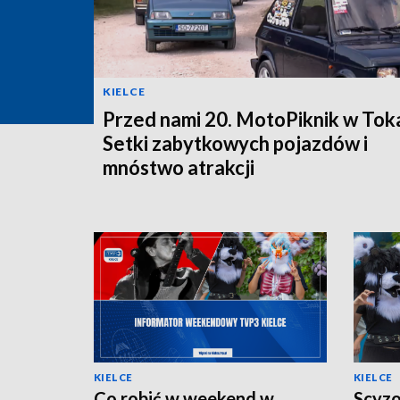
KIELCE
Przed nami 20. MotoPiknik w Toka
Setki zabytkowych pojazdów i
mnóstwo atrakcji
KIELCE
KIELCE
Co robić w weekend w
Scyzo