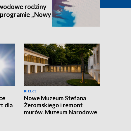
awodowe rodziny
 programie „Nowy
KIELCE
ce
Nowe Muzeum Stefana
t dla
Żeromskiego i remont
murów. Muzeum Narodowe
realizuje dwie duże
inwestycje