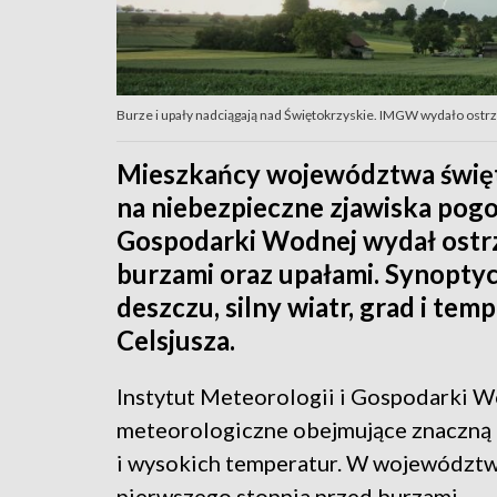
Burze i upały nadciągają nad Świętokrzyskie. IMGW wydało ostr
Mieszkańcy województwa święt
na niebezpieczne zjawiska pogo
Gospodarki Wodnej wydał ostrz
burzami oraz upałami. Synopty
deszczu, silny wiatr, grad i tem
Celsjusza.
Instytut Meteorologii i Gospodarki W
meteorologiczne obejmujące znaczną cz
i wysokich temperatur. W województw
pierwszego stopnia przed burzami.