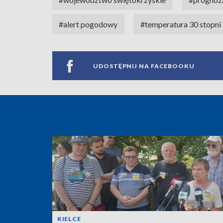
#alert pogodowy
#temperatura 30 stopni
UDOSTĘPNIJ NA FACEBOOKU
KIELCE