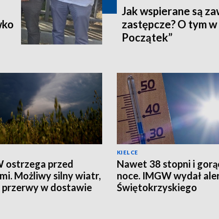
Jak wspierane są z
wko
zastępcze? O tym w
Początek”
KIELCE
 ostrzega przed
Nawet 38 stopni i gorą
mi. Możliwy silny wiatr,
noce. IMGW wydał aler
i przerwy w dostawie
Świętokrzyskiego