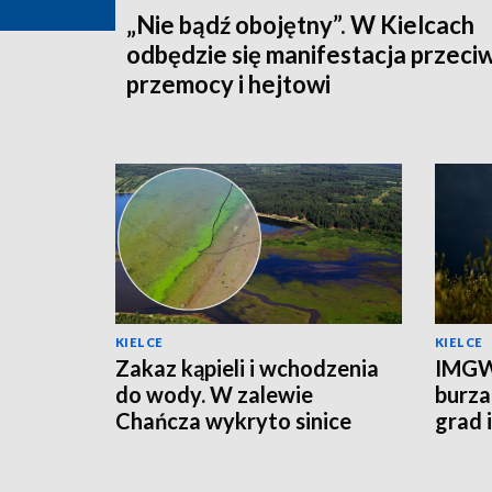
„Nie bądź obojętny”. W Kielcach
odbędzie się manifestacja przeci
przemocy i hejtowi
KIELCE
KIELCE
Zakaz kąpieli i wchodzenia
IMGW
do wody. W zalewie
burza
Chańcza wykryto sinice
grad 
prądu