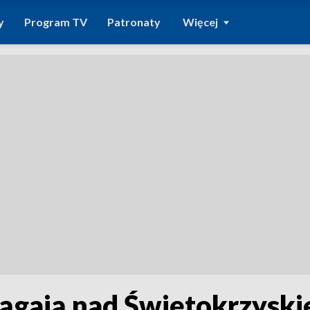
y
Program TV
Patronaty
Więcej
ciągają nad Świętokrzys