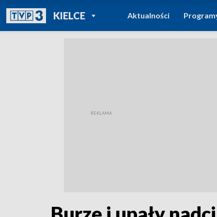
POWRÓT DO
KIELCE
Aktualności
Program
TVP REGIONY
Burze i upały nad