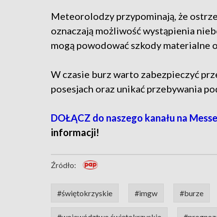
Meteorolodzy przypominają, że ostrze
oznaczają możliwość wystąpienia nie
mogą powodować szkody materialne ora
W czasie burz warto zabezpieczyć prze
posesjach oraz unikać przebywania pod
DOŁĄCZ do naszego kanału na Messe
informacji!
Źródło:
#świętokrzyskie
#imgw
#burze
#województwo świętokrzyskie
#prognoz