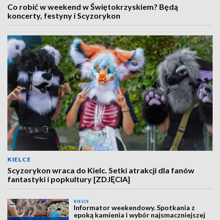
Co robić w weekend w Świętokrzyskiem? Będą
koncerty, festyny i Scyzorykon
KIELCE
Scyzorykon wraca do Kielc. Setki atrakcji dla fanów
fantastyki i popkultury [ZDJĘCIA]
KIELCE
Informator weekendowy. Spotkania z
epoką kamienia i wybór najsmaczniejszej