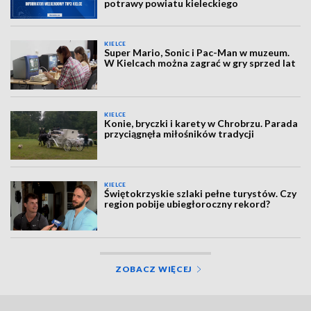
potrawy powiatu kieleckiego
KIELCE
Super Mario, Sonic i Pac-Man w muzeum.
W Kielcach można zagrać w gry sprzed lat
KIELCE
Konie, bryczki i karety w Chrobrzu. Parada
przyciągnęła miłośników tradycji
KIELCE
Świętokrzyskie szlaki pełne turystów. Czy
region pobije ubiegłoroczny rekord?
ZOBACZ WIĘCEJ