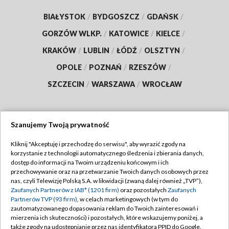
BIAŁYSTOK
/
BYDGOSZCZ
/
GDAŃSK
/
GORZÓW WLKP.
/
KATOWICE
/
KIELCE
/
KRAKÓW
/
LUBLIN
/
ŁÓDŹ
/
OLSZTYN
/
OPOLE
/
POZNAŃ
/
RZESZÓW
/
SZCZECIN
/
WARSZAWA
/
WROCŁAW
Szanujemy Twoją prywatność
Dołącz do nas:
Kliknij "Akceptuję i przechodzę do serwisu", aby wyrazić zgody na
korzystanie z technologii automatycznego śledzenia i zbierania danych,
TVP
dostęp do informacji na Twoim urządzeniu końcowym i ich
Abonament TVP
przechowywanie oraz na przetwarzanie Twoich danych osobowych przez
Regulamin TVP
nas, czyli Telewizję Polską S.A. w likwidacji (zwaną dalej również „TVP”),
Emisja w TVP
Polityka prywatności
Zaufanych Partnerów z IAB* (1201 firm)
oraz pozostałych
Zaufanych
Partnerów TVP (93 firm)
, w celach marketingowych (w tym do
Centrum informacji TVP
Moje zgody
zautomatyzowanego dopasowania reklam do Twoich zainteresowań i
mierzenia ich skuteczności) i pozostałych, które wskazujemy poniżej, a
Naziemna Telewizja Cyfrowa
Pomoc
także zgody na udostępnianie przez nas identyfikatora PPID do Google.