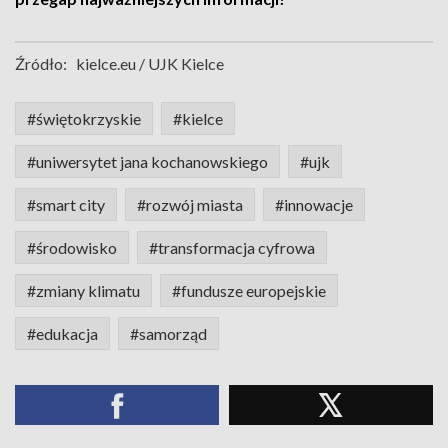
Źródło:
kielce.eu / UJK Kielce
#świętokrzyskie
#kielce
#uniwersytet jana kochanowskiego
#ujk
#smart city
#rozwój miasta
#innowacje
#środowisko
#transformacja cyfrowa
#zmiany klimatu
#fundusze europejskie
#edukacja
#samorząd