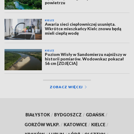
powietrzu
KIELCE
Awaria sieci ciepłowniczej usunięta.
Wkrótce mieszkańcy Kielc znowu będą
mieli ciepłą wodę
KIELCE
Poziom Wisły w Sandomierzu najniższy w
historii pomiarów. Wodowskaz pokazał
56 cm [ZDJĘCIA]
ZOBACZ WIĘCEJ
BIAŁYSTOK
/
BYDGOSZCZ
/
GDAŃSK
/
GORZÓW WLKP.
/
KATOWICE
/
KIELCE
/