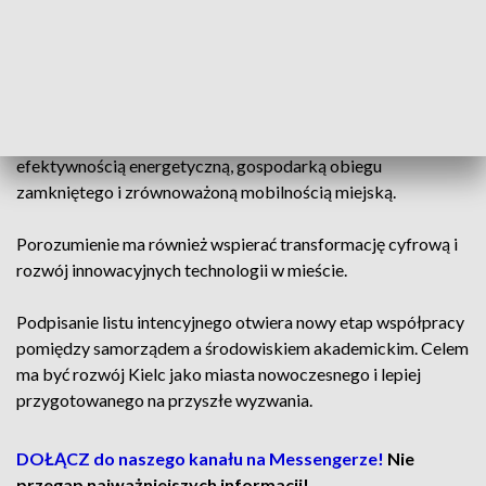
wydarzenia edukacyjne skierowane do mieszkańców.
W centrum środowisko i nowe technologie
Zakres współpracy obejmuje m.in. działania związane z
ochroną środowiska, adaptacją do zmian klimatu,
efektywnością energetyczną, gospodarką obiegu
zamkniętego i zrównoważoną mobilnością miejską.
Porozumienie ma również wspierać transformację cyfrową i
rozwój innowacyjnych technologii w mieście.
Podpisanie listu intencyjnego otwiera nowy etap współpracy
pomiędzy samorządem a środowiskiem akademickim. Celem
ma być rozwój Kielc jako miasta nowoczesnego i lepiej
przygotowanego na przyszłe wyzwania.
DOŁĄCZ do naszego kanału na Messengerze!
Nie
przegap najważniejszych informacji!