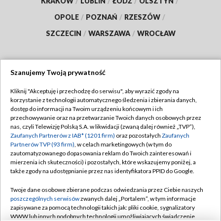
KRAKÓW
/
LUBLIN
/
ŁÓDŹ
/
OLSZTYN
/
OPOLE
/
POZNAŃ
/
RZESZÓW
/
SZCZECIN
/
WARSZAWA
/
WROCŁAW
Szanujemy Twoją prywatność
Dołącz do nas:
Kliknij "Akceptuję i przechodzę do serwisu", aby wyrazić zgody na
korzystanie z technologii automatycznego śledzenia i zbierania danych,
TVP
dostęp do informacji na Twoim urządzeniu końcowym i ich
Abonament TVP
przechowywanie oraz na przetwarzanie Twoich danych osobowych przez
Regulamin TVP
nas, czyli Telewizję Polską S.A. w likwidacji (zwaną dalej również „TVP”),
Emisja w TVP
Polityka prywatności
Zaufanych Partnerów z IAB* (1201 firm)
oraz pozostałych
Zaufanych
Partnerów TVP (93 firm)
, w celach marketingowych (w tym do
Centrum informacji TVP
Moje zgody
zautomatyzowanego dopasowania reklam do Twoich zainteresowań i
mierzenia ich skuteczności) i pozostałych, które wskazujemy poniżej, a
Naziemna Telewizja Cyfrowa
Pomoc
także zgody na udostępnianie przez nas identyfikatora PPID do Google.
Sklep TVP
Biuro reklamy
Twoje dane osobowe zbierane podczas odwiedzania przez Ciebie naszych
Rada Programowa
Kontakt
poszczególnych serwisów
zwanych dalej „Portalem”, w tym informacje
zapisywane za pomocą technologii takich jak: pliki cookie, sygnalizatory
System NOS
WWW lub innych podobnych technologii umożliwiających świadczenie