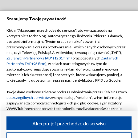
Szanujemy Twoją prywatność
Dołącz do nas:
Kliknij "Akceptuję i przechodzę do serwisu", aby wyrazić zgody na
korzystanie z technologii automatycznego śledzenia i zbierania danych,
TVP
dostęp do informacji na Twoim urządzeniu końcowym i ich
Abonament TVP
przechowywanie oraz na przetwarzanie Twoich danych osobowych przez
Regulamin TVP
nas, czyli Telewizję Polską S.A. w likwidacji (zwaną dalej również „TVP”),
Emisja w TVP
Polityka prywatności
Zaufanych Partnerów z IAB* (1201 firm)
oraz pozostałych
Zaufanych
Partnerów TVP (93 firm)
, w celach marketingowych (w tym do
Centrum informacji TVP
Moje zgody
zautomatyzowanego dopasowania reklam do Twoich zainteresowań i
mierzenia ich skuteczności) i pozostałych, które wskazujemy poniżej, a
Naziemna Telewizja Cyfrowa
Pomoc
także zgody na udostępnianie przez nas identyfikatora PPID do Google.
Sklep TVP
Biuro reklamy
Twoje dane osobowe zbierane podczas odwiedzania przez Ciebie naszych
Rada Programowa
Kontakt
poszczególnych serwisów
zwanych dalej „Portalem”, w tym informacje
zapisywane za pomocą technologii takich jak: pliki cookie, sygnalizatory
System NOS
WWW lub innych podobnych technologii umożliwiających świadczenie
dopasowanych i bezpiecznych usług, personalizację treści oraz reklam,
Informacje o nadawcy
Kanały
udostępnianie funkcji mediów społecznościowych oraz analizowanie
Akceptuję i przechodzę do serwisu
ruchu w Internecie.
Program dla prasy
©2026 Telewizja Polska S.A. w likwidacji
Biuro Reklamy
Twoje dane osobowe zbierane podczas odwiedzania przez Ciebie