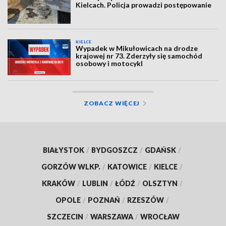
Kielcach. Policja prowadzi postępowanie
KIELCE
Wypadek w Mikułowicach na drodze
krajowej nr 73. Zderzyły się samochód
osobowy i motocykl
ZOBACZ WIĘCEJ
BIAŁYSTOK
/
BYDGOSZCZ
/
GDAŃSK
/
GORZÓW WLKP.
/
KATOWICE
/
KIELCE
/
KRAKÓW
/
LUBLIN
/
ŁÓDŹ
/
OLSZTYN
/
OPOLE
/
POZNAŃ
/
RZESZÓW
/
SZCZECIN
/
WARSZAWA
/
WROCŁAW