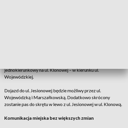
fragment chodnika. Dojście do ul. Klonowej będzie możliwe
przez ul. Wiśniową.
Rowerzyści muszą liczyć się z zamknięciem odcinka ścieżki
rowerowej na ul. Jesionowej – od ul. Zagnańskiej do Zalewu
Kieleckiego. W tym miejscu dostępny pozostanie chodnik.
Ruch jednokierunkowy i objazdy
Na czas prowadzonych wycinek wprowadzony zostanie ruch
jednokierunkowy na ul. Klonowej – w kierunku ul.
Wojewódzkiej.
Dojazd do ul. Jesionowej będzie możliwy przez ul.
Wojewódzką i Marszałkowską. Dodatkowo skrócony
zostanie pas do skrętu w lewo z ul. Jesionowej w ul. Klonową.
Komunikacja miejska bez większych zmian