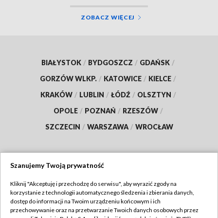
ZOBACZ WIĘCEJ
BIAŁYSTOK
/
BYDGOSZCZ
/
GDAŃSK
/
GORZÓW WLKP.
/
KATOWICE
/
KIELCE
/
KRAKÓW
/
LUBLIN
/
ŁÓDŹ
/
OLSZTYN
/
OPOLE
/
POZNAŃ
/
RZESZÓW
/
SZCZECIN
/
WARSZAWA
/
WROCŁAW
Szanujemy Twoją prywatność
Dołącz do nas:
Kliknij "Akceptuję i przechodzę do serwisu", aby wyrazić zgody na
korzystanie z technologii automatycznego śledzenia i zbierania danych,
TVP
dostęp do informacji na Twoim urządzeniu końcowym i ich
Abonament TVP
przechowywanie oraz na przetwarzanie Twoich danych osobowych przez
Regulamin TVP