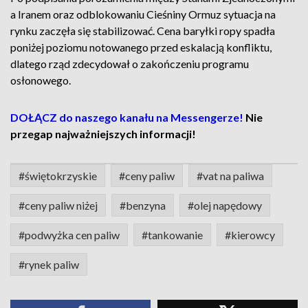
a Iranem oraz odblokowaniu Cieśniny Ormuz sytuacja na
rynku zaczęła się stabilizować. Cena baryłki ropy spadła
poniżej poziomu notowanego przed eskalacją konfliktu,
dlatego rząd zdecydował o zakończeniu programu
osłonowego.
DOŁĄCZ do naszego kanału na Messengerze!
Nie
przegap najważniejszych informacji!
#świętokrzyskie
#ceny paliw
#vat na paliwa
#ceny paliw niżej
#benzyna
#olej napędowy
#podwyżka cen paliw
#tankowanie
#kierowcy
#rynek paliw