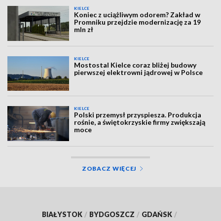
KIELCE
Koniec z uciążliwym odorem? Zakład w
Promniku przejdzie modernizację za 19
mln zł
KIELCE
Mostostal Kielce coraz bliżej budowy
pierwszej elektrowni jądrowej w Polsce
KIELCE
Polski przemysł przyspiesza. Produkcja
rośnie, a świętokrzyskie firmy zwiększają
moce
ZOBACZ WIĘCEJ
BIAŁYSTOK
/
BYDGOSZCZ
/
GDAŃSK
/