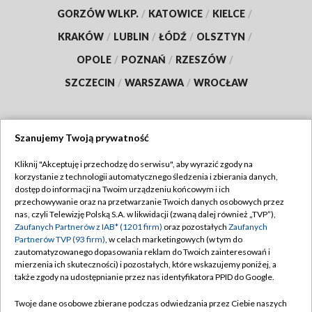
GORZÓW WLKP.
/
KATOWICE
/
KIELCE
/
KRAKÓW
/
LUBLIN
/
ŁÓDŹ
/
OLSZTYN
/
OPOLE
/
POZNAŃ
/
RZESZÓW
/
SZCZECIN
/
WARSZAWA
/
WROCŁAW
Szanujemy Twoją prywatność
Dołącz do nas:
Kliknij "Akceptuję i przechodzę do serwisu", aby wyrazić zgody na
korzystanie z technologii automatycznego śledzenia i zbierania danych,
TVP
dostęp do informacji na Twoim urządzeniu końcowym i ich
Abonament TVP
przechowywanie oraz na przetwarzanie Twoich danych osobowych przez
Regulamin TVP
nas, czyli Telewizję Polską S.A. w likwidacji (zwaną dalej również „TVP”),
Emisja w TVP
Polityka prywatności
Zaufanych Partnerów z IAB* (1201 firm)
oraz pozostałych
Zaufanych
Partnerów TVP (93 firm)
, w celach marketingowych (w tym do
Centrum informacji TVP
Moje zgody
zautomatyzowanego dopasowania reklam do Twoich zainteresowań i
mierzenia ich skuteczności) i pozostałych, które wskazujemy poniżej, a
Naziemna Telewizja Cyfrowa
Pomoc
także zgody na udostępnianie przez nas identyfikatora PPID do Google.
Sklep TVP
Biuro reklamy
Twoje dane osobowe zbierane podczas odwiedzania przez Ciebie naszych