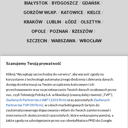
BIAŁYSTOK
/
BYDGOSZCZ
/
GDAŃSK
/
GORZÓW WLKP.
/
KATOWICE
/
KIELCE
/
KRAKÓW
/
LUBLIN
/
ŁÓDŹ
/
OLSZTYN
/
OPOLE
/
POZNAŃ
/
RZESZÓW
/
SZCZECIN
/
WARSZAWA
/
WROCŁAW
Szanujemy Twoją prywatność
Dołącz do nas:
Kliknij "Akceptuję i przechodzę do serwisu", aby wyrazić zgody na
korzystanie z technologii automatycznego śledzenia i zbierania danych,
TVP
dostęp do informacji na Twoim urządzeniu końcowym i ich
Abonament TVP
przechowywanie oraz na przetwarzanie Twoich danych osobowych przez
Regulamin TVP
nas, czyli Telewizję Polską S.A. w likwidacji (zwaną dalej również „TVP”),
Emisja w TVP
Polityka prywatności
Zaufanych Partnerów z IAB* (1201 firm)
oraz pozostałych
Zaufanych
Partnerów TVP (93 firm)
, w celach marketingowych (w tym do
Centrum informacji TVP
Moje zgody
zautomatyzowanego dopasowania reklam do Twoich zainteresowań i
mierzenia ich skuteczności) i pozostałych, które wskazujemy poniżej, a
Naziemna Telewizja Cyfrowa
Pomoc
także zgody na udostępnianie przez nas identyfikatora PPID do Google.
Sklep TVP
Biuro reklamy