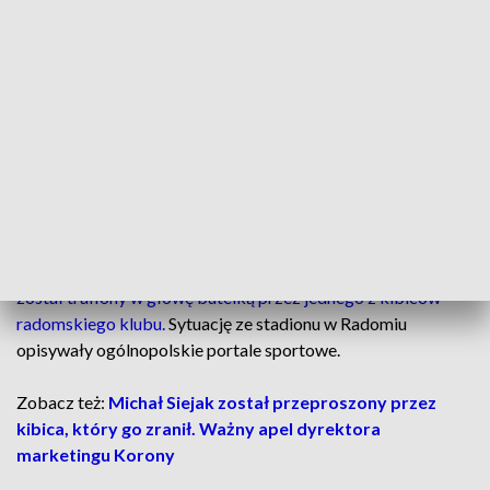
Od tego czasu wyraźnie zwiększyła się liczba atrakcji
podczas dni meczowych Korony Kielce. Klub bił też kolejne
rekordy frekwencyjne na stadionie w Kielcach. Żółto-
czerwony klub dobrze wypadał także w social mediach.
Jednym z hitów w przestrzeni internetowej było
wykorzystanie legendy klubu – Jacka Kiełba w filmikach w
klimacie popularnego serialu „The Office PL”.
Michał Siejak był też bohaterem skandalu po meczu
Radomiak Radom – Korona Kielce.
Dyrektor marketingu
został trafiony w głowę butelką przez jednego z kibiców
radomskiego klubu.
Sytuację ze stadionu w Radomiu
opisywały ogólnopolskie portale sportowe.
Zobacz też:
Michał Siejak został przeproszony przez
kibica, który go zranił. Ważny apel dyrektora
marketingu Korony