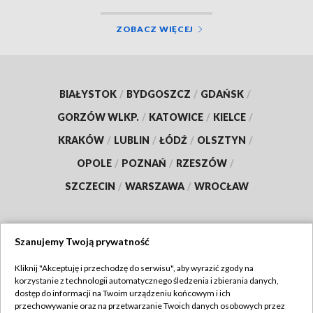
ZOBACZ WIĘCEJ
BIAŁYSTOK
/
BYDGOSZCZ
/
GDAŃSK
/
GORZÓW WLKP.
/
KATOWICE
/
KIELCE
/
KRAKÓW
/
LUBLIN
/
ŁÓDŹ
/
OLSZTYN
/
OPOLE
/
POZNAŃ
/
RZESZÓW
/
SZCZECIN
/
WARSZAWA
/
WROCŁAW
Szanujemy Twoją prywatność
Dołącz do nas:
Kliknij "Akceptuję i przechodzę do serwisu", aby wyrazić zgody na
korzystanie z technologii automatycznego śledzenia i zbierania danych,
TVP
dostęp do informacji na Twoim urządzeniu końcowym i ich
Abonament TVP
przechowywanie oraz na przetwarzanie Twoich danych osobowych przez
Regulamin TVP