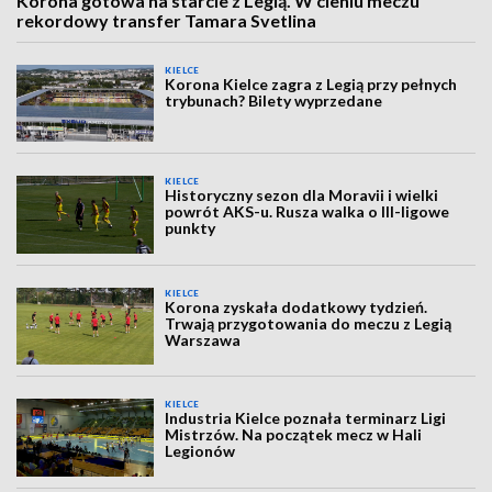
Korona gotowa na starcie z Legią. W cieniu meczu
rekordowy transfer Tamara Svetlina
KIELCE
Korona Kielce zagra z Legią przy pełnych
trybunach? Bilety wyprzedane
KIELCE
Historyczny sezon dla Moravii i wielki
powrót AKS-u. Rusza walka o III-ligowe
punkty
KIELCE
Korona zyskała dodatkowy tydzień.
Trwają przygotowania do meczu z Legią
Warszawa
KIELCE
Industria Kielce poznała terminarz Ligi
Mistrzów. Na początek mecz w Hali
Legionów