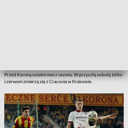
Piłkarze nie zawiedli, ale ogromny udział w sukcesie mieli
również kibice. Spotkanie z trybun oglądało ponad 14,5
tysiąca widzów.
– Druga część sezonu była trudna, wyniki nie zawsze były
takie, jakbyśmy chcieli, ale kibice zawsze w nas wierzyli. Byli
z nami i te trzy punkty wygrali razem z nami – powiedział
David González Plata "Nono", kapitan Korony.
Przed Koroną ostatni mecz sezonu. W przyszłą sobotę żółto-
czerwoni zmierzą się z Cracovia w Krakowie.