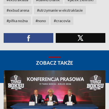
#exbud arena
#utrzymanie w ekstraklasie
#piłka nożna
#nono
#cracovia
ZOBACZ TAKŻE