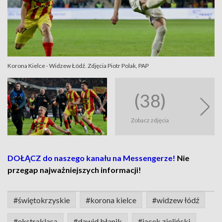
Korona Kielce - Widzew Łódź. Zdjęcia Piotr Polak, PAP
(38)
Zobacz zdjęcia
DOŁĄCZ do naszego kanału na Messengerze!
Nie
przegap najważniejszych informacji!
#świętokrzyskie
#korona kielce
#widzew łódź
#ekstraklasa
#dawid błanik
#jacek zieliński