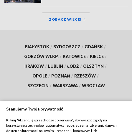
ZOBACZ WIĘCEJ
BIAŁYSTOK
/
BYDGOSZCZ
/
GDAŃSK
/
GORZÓW WLKP.
/
KATOWICE
/
KIELCE
/
KRAKÓW
/
LUBLIN
/
ŁÓDŹ
/
OLSZTYN
/
OPOLE
/
POZNAŃ
/
RZESZÓW
/
SZCZECIN
/
WARSZAWA
/
WROCŁAW
Szanujemy Twoją prywatność
Dołącz do nas:
Kliknij "Akceptuję i przechodzę do serwisu", aby wyrazić zgody na
korzystanie z technologii automatycznego śledzenia i zbierania danych,
TVP
dostęp do informacji na Twoim urządzeniu końcowym i ich