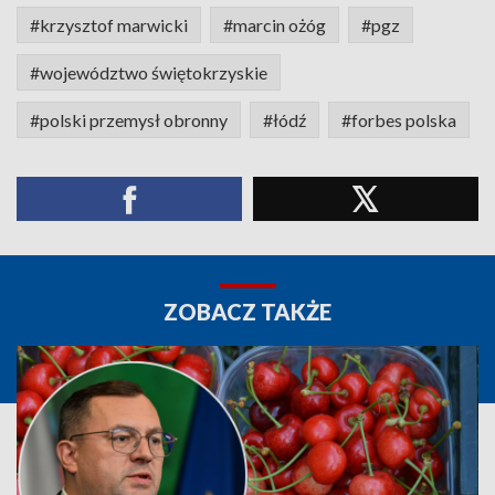
#krzysztof marwicki
#marcin ożóg
#pgz
#województwo świętokrzyskie
#polski przemysł obronny
#łódź
#forbes polska
ZOBACZ TAKŻE