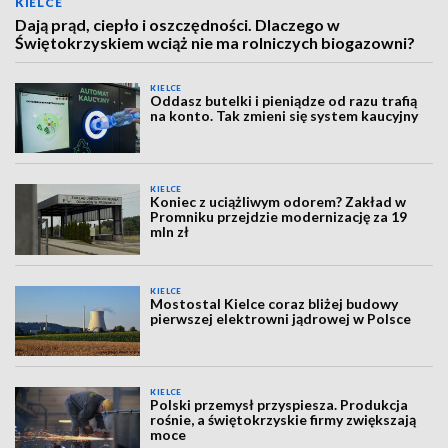
KIELCE
Dają prąd, ciepło i oszczędności. Dlaczego w
Świętokrzyskiem wciąż nie ma rolniczych biogazowni?
KIELCE
Oddasz butelki i pieniądze od razu trafią
na konto. Tak zmieni się system kaucyjny
KIELCE
Koniec z uciążliwym odorem? Zakład w
Promniku przejdzie modernizację za 19
mln zł
KIELCE
Mostostal Kielce coraz bliżej budowy
pierwszej elektrowni jądrowej w Polsce
KIELCE
Polski przemysł przyspiesza. Produkcja
rośnie, a świętokrzyskie firmy zwiększają
moce