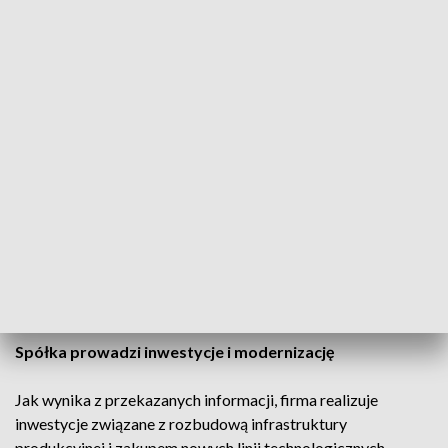
całego zespołu. Konsekwentnie zwiększamy wartość spółki,
pozyskujemy nowe kontrakty i realizujemy projekty o
strategicznym znaczeniu dla bezpieczeństwa państwa oraz
rozwoju krajowego przemysłu zbrojeniowego – podkreśla
Renata Gruszczyńska, Prezes Zarządu MESKO S.A.
W 2025 roku po raz pierwszy w historii przychody firmy
przekroczyły poziom 2,2 mld zł, a wyniki sprzedażowe były o
13 proc. wyższe od wcześniej zakładanych planów.
Podczas gali wręczenia nagród, która odbyła się 7 maja w
Łodzi, wyróżnienie w imieniu spółki odebrał członek zarządu
Krzysztof Marwicki.
Spółka prowadzi inwestycje i modernizację
Jak wynika z przekazanych informacji, firma realizuje
inwestycje związane z rozbudową infrastruktury
produkcyjnej i zakupem nowych linii technologicznych.