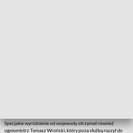
wezwali pomoc.
– Zadzwoniliśmy pod numer 112 i przekazaliśmy, co się
dzieje. To mogło być niebezpieczne, bo coś paliło się na
kuchence gazowej – opowiadają.
Wsparcie po trudnych doświadczeniach
Eksperci podkreślają, że udział w dramatycznych
wydarzeniach może być dla dzieci dużym obciążeniem
psychicznym.
– Kiedy dziecko doświadcza takich sytuacji, potrzebuje
rozmowy o emocjach i wsparcia – zaznacza Sylwester Bębas.
Wyróżnienie także dla strażaka
Specjalne wyróżnienie od wojewody otrzymał również
ogniomistrz Tomasz Wroński, który poza służbą ruszył do