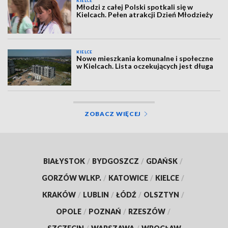
KIELCE
Młodzi z całej Polski spotkali się w
Kielcach. Pełen atrakcji Dzień Młodzieży
KIELCE
Nowe mieszkania komunalne i społeczne
w Kielcach. Lista oczekujących jest długa
ZOBACZ WIĘCEJ
BIAŁYSTOK
/
BYDGOSZCZ
/
GDAŃSK
/
GORZÓW WLKP.
/
KATOWICE
/
KIELCE
/
KRAKÓW
/
LUBLIN
/
ŁÓDŹ
/
OLSZTYN
/
OPOLE
/
POZNAŃ
/
RZESZÓW
/