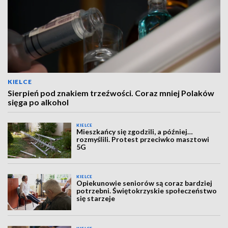
KIELCE
Sierpień pod znakiem trzeźwości. Coraz mniej Polaków
sięga po alkohol
KIELCE
Mieszkańcy się zgodzili, a później…
rozmyślili. Protest przeciwko masztowi
5G
KIELCE
Opiekunowie seniorów są coraz bardziej
potrzebni. Świętokrzyskie społeczeństwo
się starzeje