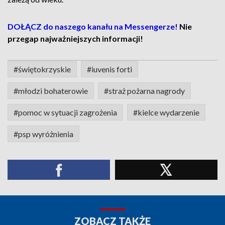
DOŁĄCZ do naszego kanału na Messengerze!
Nie
przegap najważniejszych informacji!
#świętokrzyskie
#iuvenis forti
#młodzi bohaterowie
#straż pożarna nagrody
#pomoc w sytuacji zagrożenia
#kielce wydarzenie
#psp wyróżnienia
ZOBACZ TAKŻE