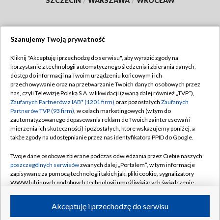
SZCZECIN
/
WARSZAWA
/
WROCŁAW
Szanujemy Twoją prywatność
Dołącz do nas:
Kliknij "Akceptuję i przechodzę do serwisu", aby wyrazić zgody na
korzystanie z technologii automatycznego śledzenia i zbierania danych,
TVP
dostęp do informacji na Twoim urządzeniu końcowym i ich
Abonament TVP
przechowywanie oraz na przetwarzanie Twoich danych osobowych przez
Regulamin TVP
nas, czyli Telewizję Polską S.A. w likwidacji (zwaną dalej również „TVP”),
Emisja w TVP
Polityka prywatności
Zaufanych Partnerów z IAB* (1201 firm)
oraz pozostałych
Zaufanych
Partnerów TVP (93 firm)
, w celach marketingowych (w tym do
Centrum informacji TVP
Moje zgody
zautomatyzowanego dopasowania reklam do Twoich zainteresowań i
mierzenia ich skuteczności) i pozostałych, które wskazujemy poniżej, a
Naziemna Telewizja Cyfrowa
Pomoc
także zgody na udostępnianie przez nas identyfikatora PPID do Google.
Sklep TVP
Biuro reklamy
Twoje dane osobowe zbierane podczas odwiedzania przez Ciebie naszych
Rada Programowa
Kontakt
poszczególnych serwisów
zwanych dalej „Portalem”, w tym informacje
zapisywane za pomocą technologii takich jak: pliki cookie, sygnalizatory
System NOS
WWW lub innych podobnych technologii umożliwiających świadczenie
dopasowanych i bezpiecznych usług, personalizację treści oraz reklam,
Informacje o nadawcy
Kanały
udostępnianie funkcji mediów społecznościowych oraz analizowanie
Akceptuję i przechodzę do serwisu
ruchu w Internecie.
Program dla prasy