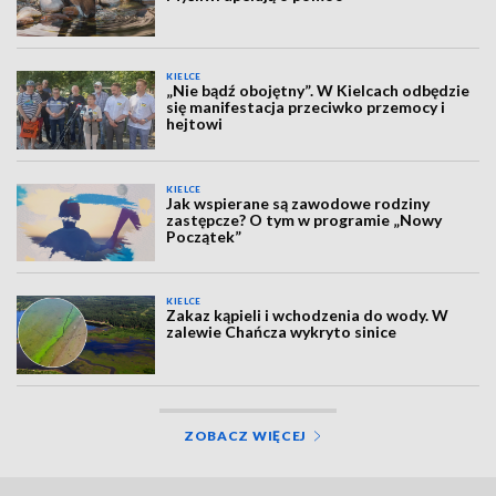
KIELCE
„Nie bądź obojętny”. W Kielcach odbędzie
się manifestacja przeciwko przemocy i
hejtowi
KIELCE
Jak wspierane są zawodowe rodziny
zastępcze? O tym w programie „Nowy
Początek”
KIELCE
Zakaz kąpieli i wchodzenia do wody. W
zalewie Chańcza wykryto sinice
ZOBACZ WIĘCEJ