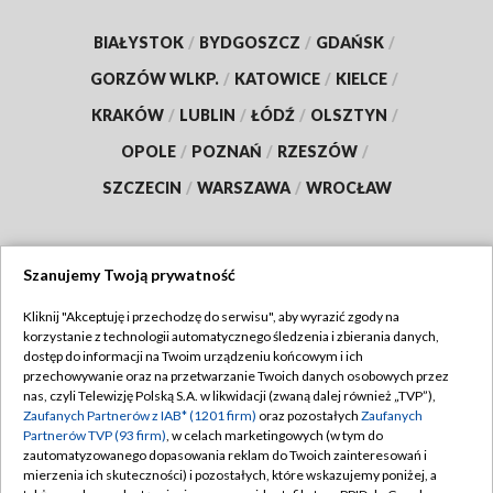
BIAŁYSTOK
/
BYDGOSZCZ
/
GDAŃSK
/
GORZÓW WLKP.
/
KATOWICE
/
KIELCE
/
KRAKÓW
/
LUBLIN
/
ŁÓDŹ
/
OLSZTYN
/
OPOLE
/
POZNAŃ
/
RZESZÓW
/
SZCZECIN
/
WARSZAWA
/
WROCŁAW
Szanujemy Twoją prywatność
Dołącz do nas:
Kliknij "Akceptuję i przechodzę do serwisu", aby wyrazić zgody na
korzystanie z technologii automatycznego śledzenia i zbierania danych,
TVP
dostęp do informacji na Twoim urządzeniu końcowym i ich
Abonament TVP
przechowywanie oraz na przetwarzanie Twoich danych osobowych przez
Regulamin TVP
nas, czyli Telewizję Polską S.A. w likwidacji (zwaną dalej również „TVP”),
Emisja w TVP
Polityka prywatności
Zaufanych Partnerów z IAB* (1201 firm)
oraz pozostałych
Zaufanych
Partnerów TVP (93 firm)
, w celach marketingowych (w tym do
Centrum informacji TVP
Moje zgody
zautomatyzowanego dopasowania reklam do Twoich zainteresowań i
mierzenia ich skuteczności) i pozostałych, które wskazujemy poniżej, a
Naziemna Telewizja Cyfrowa
Pomoc