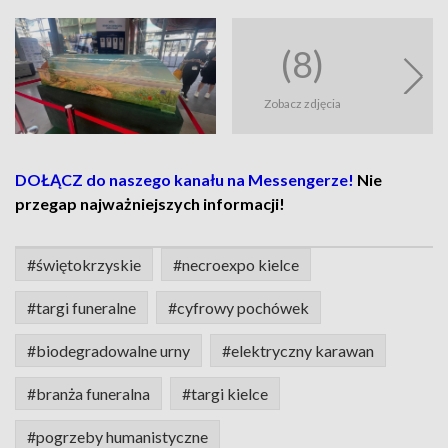
(8)
Zobacz zdjęcia
DOŁĄCZ do naszego kanału na Messengerze!
Nie
przegap najważniejszych informacji!
#świętokrzyskie
#necroexpo kielce
#targi funeralne
#cyfrowy pochówek
#biodegradowalne urny
#elektryczny karawan
#branża funeralna
#targi kielce
#pogrzeby humanistyczne