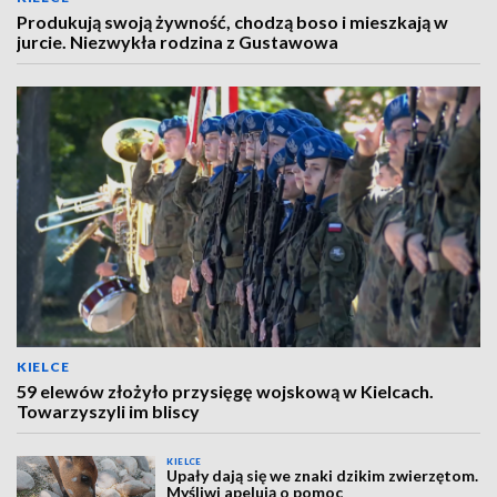
Produkują swoją żywność, chodzą boso i mieszkają w
jurcie. Niezwykła rodzina z Gustawowa
KIELCE
59 elewów złożyło przysięgę wojskową w Kielcach.
Towarzyszyli im bliscy
KIELCE
Upały dają się we znaki dzikim zwierzętom.
Myśliwi apelują o pomoc