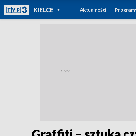
POWRÓT DO
KIELCE
Aktualności
Program
TVP REGIONY
Graffiti – sztuka c