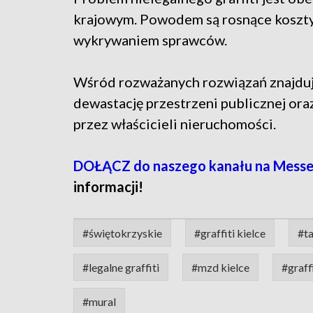
krajowym. Powodem są rosnące koszty
wykrywaniem sprawców.
Wśród rozważanych rozwiązań znajdują
dewastację przestrzeni publicznej or
przez właścicieli nieruchomości.
DOŁĄCZ do naszego kanału na Messe
informacji!
#świętokrzyskie
#graffiti kielce
#ta
#legalne graffiti
#mzd kielce
#graff
#mural