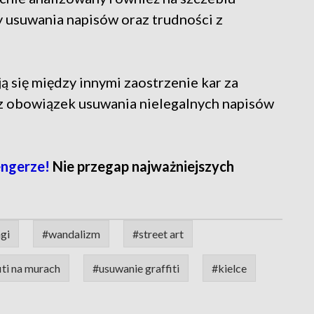
 usuwania napisów oraz trudności z
 się między innymi zaostrzenie kar za
az obowiązek usuwania nielegalnych napisów
ngerze!
Nie przegap najważniejszych
gi
#wandalizm
#street art
iti na murach
#usuwanie graffiti
#kielce