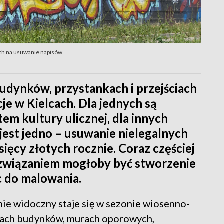
tych na usuwanie napisów
udynków, przystankach i przejściach
e w Kielcach. Dla jednych są
em kultury ulicznej, dla innych
st jedno – usuwanie nielegalnych
ysięcy złotych rocznie. Coraz częściej
rozwiązaniem mogłoby być stworzenie
c do malowania.
lnie widoczny staje się w sezonie wiosenno-
acjach budynków, murach oporowych,