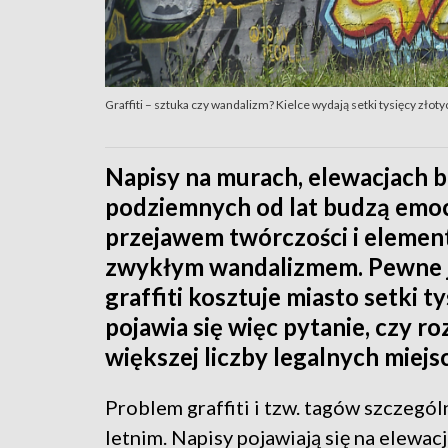
Graffiti – sztuka czy wandalizm? Kielce wydają setki tysięcy zło
Napisy na murach, elewacjach b
podziemnych od lat budzą emocj
przejawem twórczości i element
zwykłym wandalizmem. Pewne je
graffiti kosztuje miasto setki t
pojawia się więc pytanie, czy 
większej liczby legalnych miejs
Problem graffiti i tzw. tagów szczegó
letnim. Napisy pojawiają się na elew