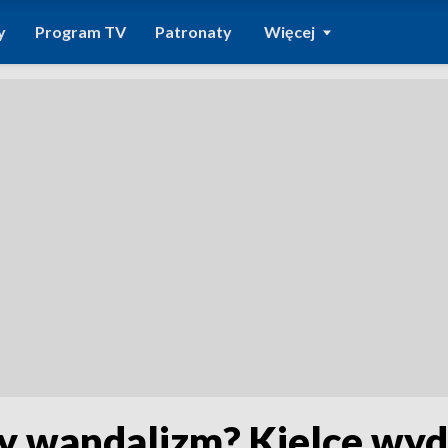
y
Program TV
Patronaty
Więcej
zy wandalizm? Kielce wyd