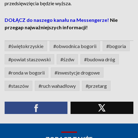
przedsięwzięcia będzie wyższa.
DOŁĄCZ do naszego kanału na Messengerze!
Nie
przegap najważniejszych informacji!
#świętokrzyskie
#obwodnica bogorii
#bogoria
#powiat staszowski
#śzdw
#budowa dróg
#ronda w bogorii
#inwestycje drogowe
#staszów
#ruch wahadłowy
#przetarg