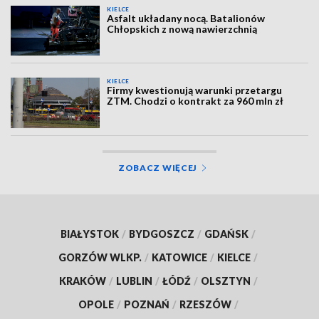
KIELCE
Asfalt układany nocą. Batalionów
Chłopskich z nową nawierzchnią
KIELCE
Firmy kwestionują warunki przetargu
ZTM. Chodzi o kontrakt za 960 mln zł
ZOBACZ WIĘCEJ
BIAŁYSTOK
/
BYDGOSZCZ
/
GDAŃSK
/
GORZÓW WLKP.
/
KATOWICE
/
KIELCE
/
KRAKÓW
/
LUBLIN
/
ŁÓDŹ
/
OLSZTYN
/
OPOLE
/
POZNAŃ
/
RZESZÓW
/