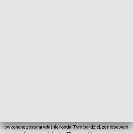
– Musielibyśmy zakończyć roboty konstrukcyjne na rondach,
żeby wprowadzić inny schemat organizacji ruchu – podkreśla
Łukasz Kowalczyk.
Trzy ronda i wiadukt wciąż czekają na dokończenie
Na ukończenie czekają trzy ronda oraz wiadukt drogowy,
które są kluczowe dla funkcjonowania przyszłej obwodnicy.
Nowy wykonawca będzie musiał przejąć plac budowy i
zakończyć wszystkie pozostałe roboty. Oferty w
ogłoszonym przetargu firmy mogą składać do 18 czerwca.
Samorządowcy liczą na szybkie wznowienie prac
Władze Bogorii mają nadzieję, że w pierwszej kolejności
wykonane zostaną właśnie ronda. Tym bardziej, że niebawem