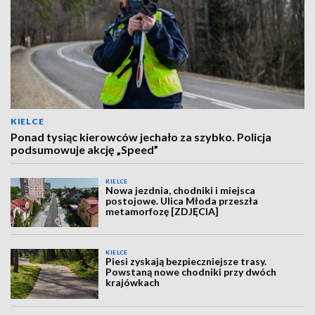
KIELCE
Ponad tysiąc kierowców jechało za szybko. Policja
podsumowuje akcję „Speed”
KIELCE
Nowa jezdnia, chodniki i miejsca
postojowe. Ulica Młoda przeszła
metamorfozę [ZDJĘCIA]
KIELCE
Piesi zyskają bezpieczniejsze trasy.
Powstaną nowe chodniki przy dwóch
krajówkach