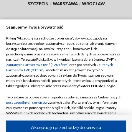
SZCZECIN
/
WARSZAWA
/
WROCŁAW
Szanujemy Twoją prywatność
Dołącz do nas:
Kliknij "Akceptuję i przechodzę do serwisu", aby wyrazić zgody na
korzystanie z technologii automatycznego śledzenia i zbierania danych,
TVP
dostęp do informacji na Twoim urządzeniu końcowym i ich
Abonament TVP
przechowywanie oraz na przetwarzanie Twoich danych osobowych przez
Regulamin TVP
nas, czyli Telewizję Polską S.A. w likwidacji (zwaną dalej również „TVP”),
Emisja w TVP
Polityka prywatności
Zaufanych Partnerów z IAB* (1201 firm)
oraz pozostałych
Zaufanych
Partnerów TVP (93 firm)
, w celach marketingowych (w tym do
Centrum informacji TVP
Moje zgody
zautomatyzowanego dopasowania reklam do Twoich zainteresowań i
mierzenia ich skuteczności) i pozostałych, które wskazujemy poniżej, a
Naziemna Telewizja Cyfrowa
Pomoc
także zgody na udostępnianie przez nas identyfikatora PPID do Google.
Sklep TVP
Biuro reklamy
Twoje dane osobowe zbierane podczas odwiedzania przez Ciebie naszych
Rada Programowa
Kontakt
poszczególnych serwisów
zwanych dalej „Portalem”, w tym informacje
zapisywane za pomocą technologii takich jak: pliki cookie, sygnalizatory
System NOS
WWW lub innych podobnych technologii umożliwiających świadczenie
dopasowanych i bezpiecznych usług, personalizację treści oraz reklam,
Informacje o nadawcy
Kanały
udostępnianie funkcji mediów społecznościowych oraz analizowanie
Akceptuję i przechodzę do serwisu
ruchu w Internecie.
Program dla prasy