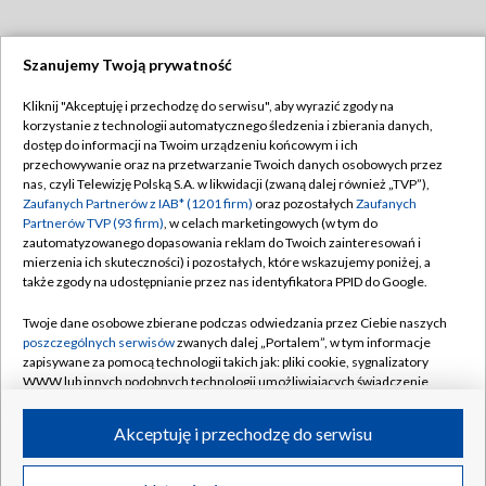
Szanujemy Twoją prywatność
Dołącz do nas:
Kliknij "Akceptuję i przechodzę do serwisu", aby wyrazić zgody na
korzystanie z technologii automatycznego śledzenia i zbierania danych,
TVP
dostęp do informacji na Twoim urządzeniu końcowym i ich
Abonament TVP
przechowywanie oraz na przetwarzanie Twoich danych osobowych przez
Regulamin TVP
nas, czyli Telewizję Polską S.A. w likwidacji (zwaną dalej również „TVP”),
Emisja w TVP
Polityka prywatności
Zaufanych Partnerów z IAB* (1201 firm)
oraz pozostałych
Zaufanych
Partnerów TVP (93 firm)
, w celach marketingowych (w tym do
Centrum informacji TVP
Moje zgody
zautomatyzowanego dopasowania reklam do Twoich zainteresowań i
mierzenia ich skuteczności) i pozostałych, które wskazujemy poniżej, a
Naziemna Telewizja Cyfrowa
Pomoc
także zgody na udostępnianie przez nas identyfikatora PPID do Google.
Sklep TVP
Biuro reklamy
Twoje dane osobowe zbierane podczas odwiedzania przez Ciebie naszych
Rada Programowa
Kontakt
poszczególnych serwisów
zwanych dalej „Portalem”, w tym informacje
zapisywane za pomocą technologii takich jak: pliki cookie, sygnalizatory
System NOS
WWW lub innych podobnych technologii umożliwiających świadczenie
dopasowanych i bezpiecznych usług, personalizację treści oraz reklam,
Informacje o nadawcy
Kanały
udostępnianie funkcji mediów społecznościowych oraz analizowanie
Akceptuję i przechodzę do serwisu
ruchu w Internecie.
Program dla prasy
©2026 Telewizja Polska S.A. w likwidacji
Biuro Reklamy
Twoje dane osobowe zbierane podczas odwiedzania przez Ciebie