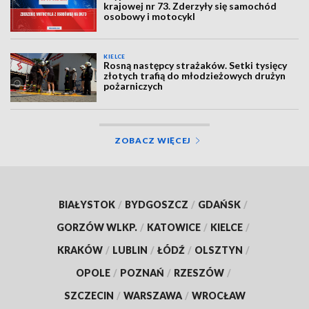
krajowej nr 73. Zderzyły się samochód
osobowy i motocykl
KIELCE
Rosną następcy strażaków. Setki tysięcy
złotych trafią do młodzieżowych drużyn
pożarniczych
ZOBACZ WIĘCEJ
BIAŁYSTOK
/
BYDGOSZCZ
/
GDAŃSK
/
GORZÓW WLKP.
/
KATOWICE
/
KIELCE
/
KRAKÓW
/
LUBLIN
/
ŁÓDŹ
/
OLSZTYN
/
OPOLE
/
POZNAŃ
/
RZESZÓW
/
SZCZECIN
/
WARSZAWA
/
WROCŁAW