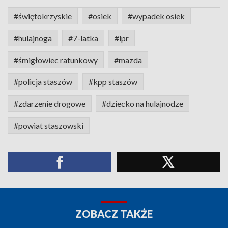
#świętokrzyskie
#osiek
#wypadek osiek
#hulajnoga
#7-latka
#lpr
#śmigłowiec ratunkowy
#mazda
#policja staszów
#kpp staszów
#zdarzenie drogowe
#dziecko na hulajnodze
#powiat staszowski
ZOBACZ TAKŻE