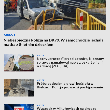
KIELCE
Niebezpieczna kolizja na DK79. W samochodzie jechała
matka z 8-letnim dzieckiem
KIELCE
Nocny „protest” przed katedrą. Nieznany
sprawca namalował napis z oskarżeniami
o zdradę [ZDJĘCIA]
KIELCE
Próba podpalenia drzwi kościoła w
Kielcach. Policja prowadzi postępowanie
KIELCE
Wypadek w Mikułowicach na drodze