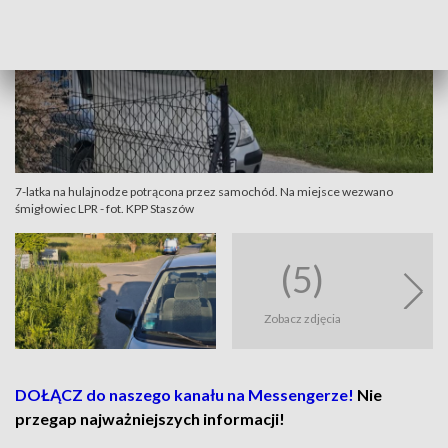
7-latka na hulajnodze potrącona przez samochód. Na miejsce wezwano
śmigłowiec LPR - fot. KPP Staszów
(5)
Zobacz zdjęcia
DOŁĄCZ do naszego kanału na Messengerze!
Nie
przegap najważniejszych informacji!