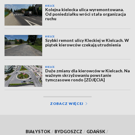
KIELCE
Kolejna kielecka ulica wyremontowana.
Od poniedziałku wróci stała organizacja
ruchu
KIELCE
Szybki remont ulicy Kleckiej w Kielcach. W
piątek kierowców czekają utrudnienia
KIELCE
Duże zmiany dla kierowców w Kielcach. Na
ważnym skrzyżowaniu powstanie
tymczasowe rondo [ZDJĘCIA]
ZOBACZ WIĘCEJ
BIAŁYSTOK
/
BYDGOSZCZ
/
GDAŃSK
/