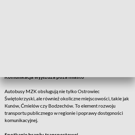
rozwój komunikacji miejskiej. W ciągu pięciu lat na
modernizację taboru przeznaczono około 9 milionów
złotych.
– Najstarszy autobus ma dwa lata, więc tabor jest
zróżnicowany. Mamy pojazdy z nowoczesnymi silnikami
diesla, autobusy benzynowe, ale też większość stanowią już
pojazdy elektryczne – powiedział Artur Łakomiec, prezydent
Ostrowca Świętokrzyskiego.
Komunikacja wyjeżdża poza miasto
Autobusy MZK obsługują nie tylko Ostrowiec
Świętokrzyski, ale również okoliczne miejscowości, takie jak
Kunów, Ćmielów czy Bodzechów. To element rozwoju
transportu publicznego w regionie i poprawy dostępności
komunikacyjnej.
Spotkanie branży transportowej