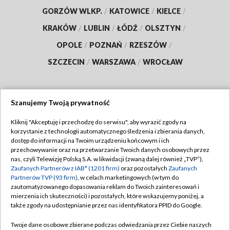
GORZÓW WLKP.
/
KATOWICE
/
KIELCE
/
KRAKÓW
/
LUBLIN
/
ŁÓDŹ
/
OLSZTYN
/
OPOLE
/
POZNAŃ
/
RZESZÓW
/
SZCZECIN
/
WARSZAWA
/
WROCŁAW
Szanujemy Twoją prywatność
Dołącz do nas:
Kliknij "Akceptuję i przechodzę do serwisu", aby wyrazić zgody na
korzystanie z technologii automatycznego śledzenia i zbierania danych,
TVP
dostęp do informacji na Twoim urządzeniu końcowym i ich
Abonament TVP
przechowywanie oraz na przetwarzanie Twoich danych osobowych przez
Regulamin TVP
nas, czyli Telewizję Polską S.A. w likwidacji (zwaną dalej również „TVP”),
Emisja w TVP
Polityka prywatności
Zaufanych Partnerów z IAB* (1201 firm)
oraz pozostałych
Zaufanych
Partnerów TVP (93 firm)
, w celach marketingowych (w tym do
Centrum informacji TVP
Moje zgody
zautomatyzowanego dopasowania reklam do Twoich zainteresowań i
mierzenia ich skuteczności) i pozostałych, które wskazujemy poniżej, a
Naziemna Telewizja Cyfrowa
Pomoc
także zgody na udostępnianie przez nas identyfikatora PPID do Google.
Sklep TVP
Biuro reklamy
Twoje dane osobowe zbierane podczas odwiedzania przez Ciebie naszych