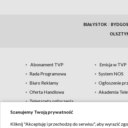
BIAŁYSTOK
/
BYDGO
OLSZTY
Abonament TVP
Emisja w TVP
Rada Programowa
System NOS
Biuro Reklamy
Ogłoszenie pr
Oferta Handlowa
Akademia Tele
Telegazeta ogłoszenia
Szanujemy Twoją prywatność
Regulamin TVP
Kliknij "Akceptuję i przechodzę do serwisu", aby wyrazić zg