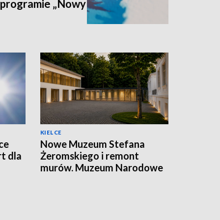
 programie „Nowy
KIELCE
ce
Nowe Muzeum Stefana
t dla
Żeromskiego i remont
murów. Muzeum Narodowe
realizuje dwie duże
inwestycje