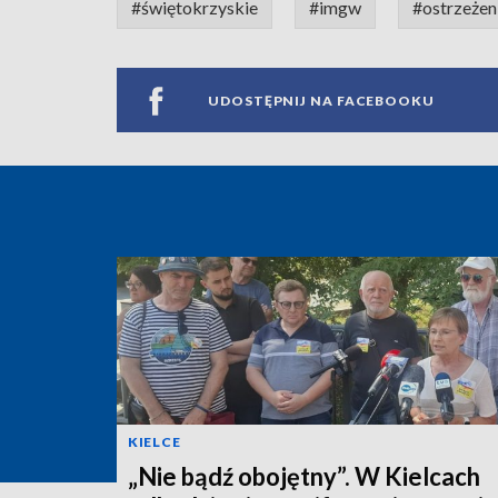
#świętokrzyskie
#imgw
#ostrzeżen
UDOSTĘPNIJ NA FACEBOOKU
KIELCE
„Nie bądź obojętny”. W Kielcach