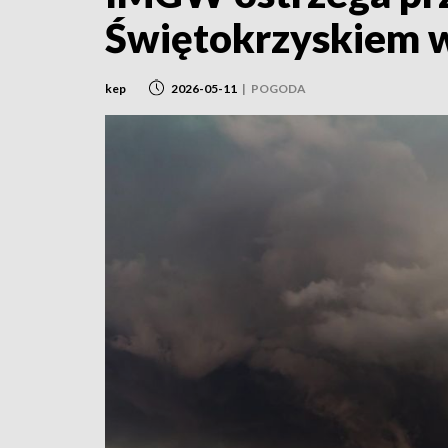
Świętokrzyskiem w
kep
2026-05-11
|
POGODA