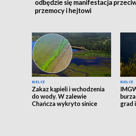
odbędzie się manifestacja przeci
przemocy i hejtowi
KIELCE
KIELCE
Zakaz kąpieli i wchodzenia
IMGW
do wody. W zalewie
burza
Chańcza wykryto sinice
grad 
prądu