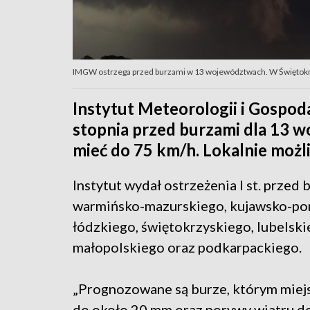
IMGW ostrzega przed burzami w 13 województwach. W Świętokr
Instytut Meteorologii i Gospod
stopnia przed burzami dla 13 
mieć do 75 km/h. Lokalnie możl
Instytut wydał ostrzeżenia I st. prze
warmińsko-mazurskiego, kujawsko-po
łódzkiego, świętokrzyskiego, lubelski
małopolskiego oraz podkarpackiego.
„Prognozowane są burze, którym miej
do około 20 mm oraz porywy wiatru do