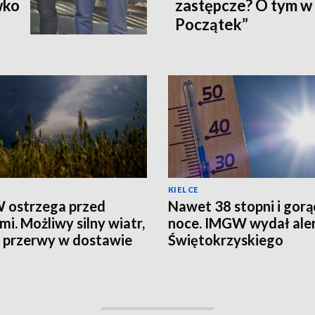
wko
zastępcze? O tym w
Początek”
KIELCE
 ostrzega przed
Nawet 38 stopni i gorą
mi. Możliwy silny wiatr,
noce. IMGW wydał aler
i przerwy w dostawie
Świętokrzyskiego