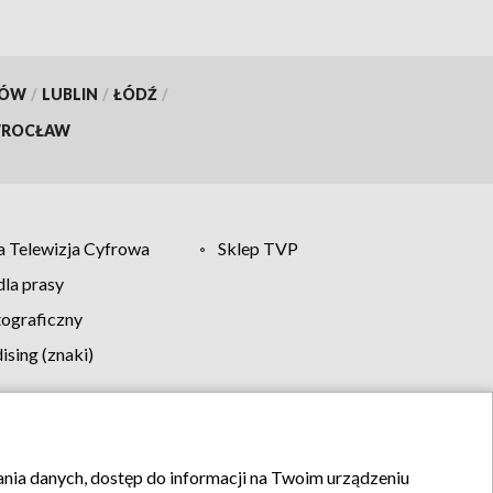
KÓW
/
LUBLIN
/
ŁÓDŹ
/
ROCŁAW
 Telewizja Cyfrowa
Sklep TVP
la prasy
tograficzny
sing (znaki)
klamy
Kontakt
rania danych, dostęp do informacji na Twoim urządzeniu