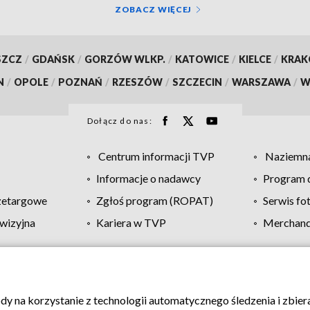
ZOBACZ WIĘCEJ
SZCZ
/
GDAŃSK
/
GORZÓW WLKP.
/
KATOWICE
/
KIELCE
/
KRA
N
/
OPOLE
/
POZNAŃ
/
RZESZÓW
/
SZCZECIN
/
WARSZAWA
/
W
Dołącz do nas:
Centrum informacji TVP
Naziemna
Informacje o nadawcy
Program d
zetargowe
Zgłoś program (ROPAT)
Serwis fo
wizyjna
Kariera w TVP
Merchandi
Polityka prywatności
Moje zgody
Pomoc
Biuro re
ody na korzystanie z technologii automatycznego śledzenia i zbie