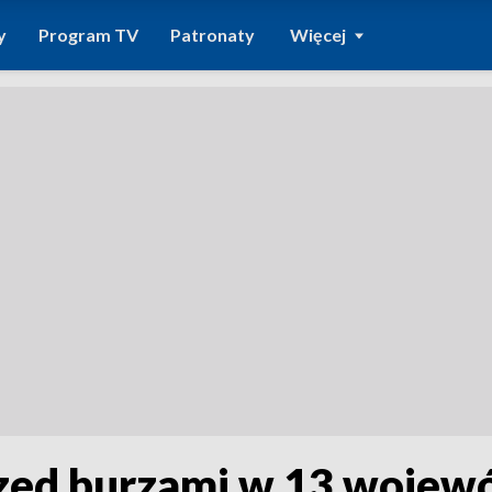
y
Program TV
Patronaty
Więcej
zed burzami w 13 wojew