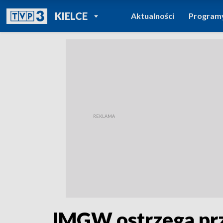
POWRÓT DO
KIELCE
Aktualności
Program
TVP REGIONY
IMGW ostrzega pr