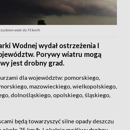
zyskiem wiatr do 75 km/h
arki Wodnej wydał ostrzeżenia I
województw. Porywy wiatru mogą
iwy jest drobny grad.
d burzami dla województw: pomorskiego,
morskiego, mazowieckiego, wielkopolskiego,
ego, dolnośląskiego, opolskiego, śląskiego,
scami będą towarzyszyć silne opady deszczu
 około 75 km/h. Lokalnie możliwy drobny