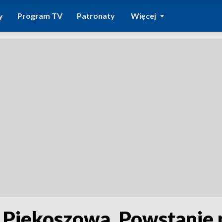
y
Program TV
Patronaty
Więcej
la Piekoszowa. Powstani