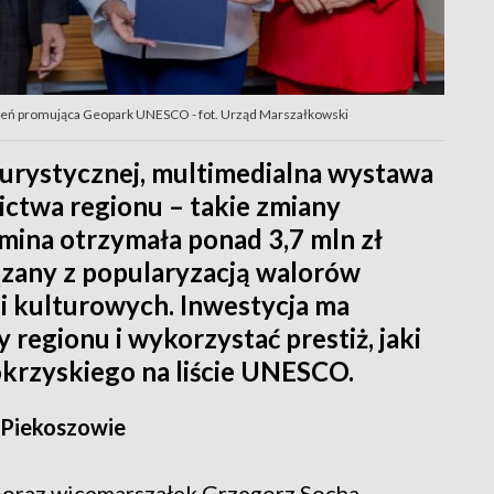
rzeń promująca Geopark UNESCO - fot. Urząd Marszałkowski
urystycznej, multimedialna wystawa
ictwa regionu – takie zmiany
mina otrzymała ponad 3,7 mln zł
ązany z popularyzacją walorów
i kulturowych. Inwestycja ma
regionu i wykorzystać prestiż, jaki
krzyskiego na liście UNESCO.
w Piekoszowie
 oraz wicemarszałek Grzegorz Socha