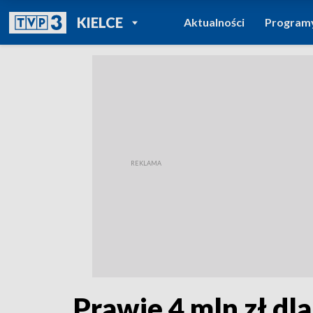
POWRÓT DO
KIELCE
Aktualności
Program
TVP REGIONY
Prawie 4 mln zł d