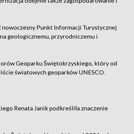
rnizacja obejmie także zagospodarowanie i
 nowoczesny Punkt Informacji Turystycznej
na geologicznemu, przyrodniczemu i
lorów Geoparku Świętokrzyskiego, który od
j liście światowych geoparków UNESCO.
ego Renata Janik podkreśliła znaczenie