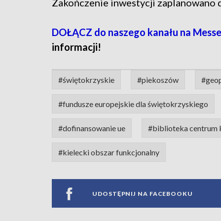
Zakończenie inwestycji zaplanowano 
DOŁĄCZ do naszego kanału na Messe
informacji!
#świętokrzyskie
#piekoszów
#geop
#fundusze europejskie dla świętokrzyskiego
#dofinansowanie ue
#biblioteka centrum 
#kielecki obszar funkcjonalny
UDOSTĘPNIJ NA FACEBOOKU