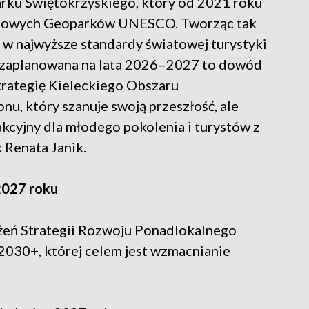
rku Świętokrzyskiego, który od 2021 roku
Światowych Geoparków UNESCO. Tworząc tak
 w najwyższe standardy światowej turystyki
u, zaplanowana na lata 2026–2027 to dowód
trategię Kieleckiego Obszaru
u, który szanuje swoją przeszłość, ale
kcyjny dla młodego pokolenia i turystów z
 Renata Janik.
2027 roku
ożeń Strategii Rozwoju Ponadlokalnego
2030+, której celem jest wzmacnianie