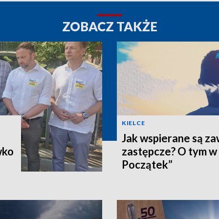
ZOBACZ TAKŻE
KIELCE
Jak wspierane są z
wko
zastępcze? O tym w
Początek”