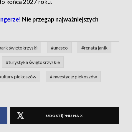
do końca 2027 roku.
ngerze!
Nie przegap najważniejszych
ark świętokrzyski
#unesco
#renata janik
#turystyka świętokrzyskie
kultury piekoszów
#inwestycje piekoszów
UDOSTĘPNIJ NA X