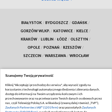
BIAŁYSTOK
/
BYDGOSZCZ
/
GDAŃSK
/
GORZÓW WLKP.
/
KATOWICE
/
KIELCE
/
KRAKÓW
/
LUBLIN
/
ŁÓDŹ
/
OLSZTYN
/
OPOLE
/
POZNAŃ
/
RZESZÓW
/
SZCZECIN
/
WARSZAWA
/
WROCŁAW
Szanujemy Twoją prywatność
Dołącz do nas:
Kliknij "Akceptuję i przechodzę do serwisu", aby wyrazić zgody na
korzystanie z technologii automatycznego śledzenia i zbierania danych,
TVP
dostęp do informacji na Twoim urządzeniu końcowym i ich
Abonament TVP
przechowywanie oraz na przetwarzanie Twoich danych osobowych przez
Regulamin TVP
nas, czyli Telewizję Polską S.A. w likwidacji (zwaną dalej również „TVP”),
Emisja w TVP
Polityka prywatności
Zaufanych Partnerów z IAB* (1201 firm)
oraz pozostałych
Zaufanych
Partnerów TVP (93 firm)
, w celach marketingowych (w tym do