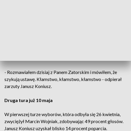
Koniusz.
Na te słowa odpowiedział Marcin Wojniak.
– Pan co najmniej kilku osobom obiecał stanowiska
wiceburmistrzów. To kłamstwo? Mogę pokazać
oświadczenie jednego z kandydatów, u którego był pan
osobiście i obiecał mu stanowisko. Takich kandydatów było
więcej – stwierdził Marcin Wojniak.
- Rozmawiałem dzisiaj z Panem Zatorskim i mówiłem, że
szykują ustawę. Kłamstwo, kłamstwo, kłamstwo - odpierał
zarzuty Janusz Koniusz.
Druga tura już 10 maja
W pierwszej turze wyborów, która odbyła się 26 kwietnia,
zwyciężył Marcin Wojniak, zdobywając 49 procent głosów.
Janusz Koniusz uzyskał blisko 14 procent poparcia.