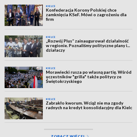
KIELCE
Konfederacja Korony Polskiej chce
zamknięcia KSeF. Mówi o zagrożeniu dla
firm
KIELCE
„Rozwój Plus” zainaugurował działalność
w regionie. Poznaliśmy polityczne plany i...
działaczy
KIELCE
Morawiecki rusza po własną partię. Wśród
uczestników "grilla" także politycy ze
Świętokrzyskiego
KIELCE
Zabrakło kworum. Wciąż nie ma zgody
radnych na kredyt konsolidacyjny dla Kielc
ZOBACZ WIĘCEJ