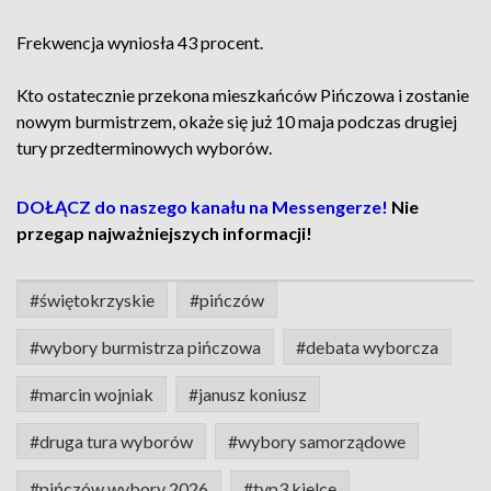
Frekwencja wyniosła 43 procent.
Kto ostatecznie przekona mieszkańców Pińczowa i zostanie
nowym burmistrzem, okaże się już 10 maja podczas drugiej
tury przedterminowych wyborów.
DOŁĄCZ do naszego kanału na Messengerze!
Nie
przegap najważniejszych informacji!
#świętokrzyskie
#pińczów
#wybory burmistrza pińczowa
#debata wyborcza
#marcin wojniak
#janusz koniusz
#druga tura wyborów
#wybory samorządowe
#pińczów wybory 2026
#tvp3 kielce