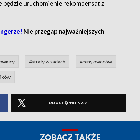
we będzie uruchomienie rekompensat z
ngerze!
Nie przegap najważniejszych
ownicy
#straty w sadach
#ceny owoców
ników
UDOSTĘPNIJ NA X
ZOBACZ TAKŻE