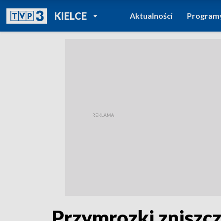
POWRÓT DO
KIELCE
Aktualności
Program
TVP REGIONY
Przymrozki zniszcz