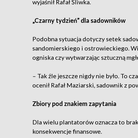
wyjaśnił Rafał Śliwka.
„Czarny tydzień” dla sadowników
Podobna sytuacja dotyczy setek sad
sandomierskiego i ostrowieckiego. Wi
ogniska czy wytwarzając sztuczną mgł
– Tak źle jeszcze nigdy nie było. To c
ocenił Rafał Maziarski, sadownik z po
Zbiory pod znakiem zapytania
Dla wielu plantatorów oznacza to bra
konsekwencje finansowe.