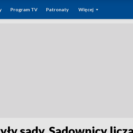
y
Program TV
Patronaty
Więcej
yły sady. Sadownicy licz