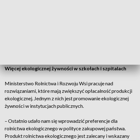
Eksperci podkreślają, że nie każde gospodarstwo będzie
odpowiednie do prowadzenia produkcji ekologicznej.
– Ci, którzy chcą być rolnikami ekologicznymi, muszą sobie
odpowiedzieć na pytanie, czy mają do tego dobre warunki i
odpowiednią wiedzę, bo wiąże się to z różnego rodzaju
zobowiązaniami – mówi Stefan Krajewski, minister rolnictwa
i rozwoju wsi.
Więcej ekologicznej żywności w szkołach i szpitalach
Ministerstwo Rolnictwa i Rozwoju Wsi pracuje nad
rozwiązaniami, które mają zwiększyć opłacalność produkcji
ekologicznej. Jednym z nich jest promowanie ekologicznej
żywności w instytucjach publicznych.
– Ostatnio udało nam się wprowadzić preferencje dla
rolnictwa ekologicznego w polityce zakupowej państwa.
Produkt rolnictwa ekologicznego jest zalecany i wskazany