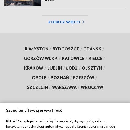
ZOBACZ WIĘCEJ
BIAŁYSTOK
/
BYDGOSZCZ
/
GDAŃSK
/
GORZÓW WLKP.
/
KATOWICE
/
KIELCE
/
KRAKÓW
/
LUBLIN
/
ŁÓDŹ
/
OLSZTYN
/
OPOLE
/
POZNAŃ
/
RZESZÓW
/
SZCZECIN
/
WARSZAWA
/
WROCŁAW
Szanujemy Twoją prywatność
Dołącz do nas:
Kliknij "Akceptuję i przechodzę do serwisu", aby wyrazić zgody na
korzystanie z technologii automatycznego śledzenia i zbierania danych,
TVP