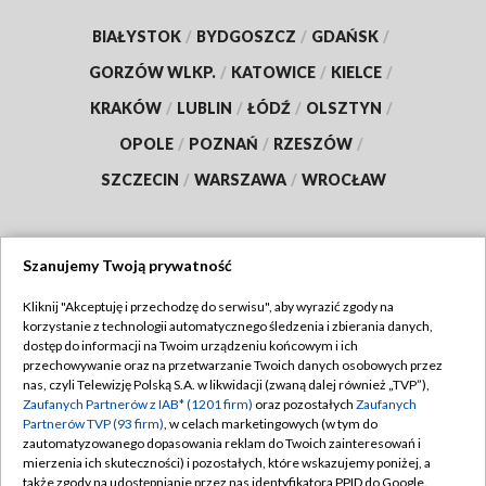
BIAŁYSTOK
/
BYDGOSZCZ
/
GDAŃSK
/
GORZÓW WLKP.
/
KATOWICE
/
KIELCE
/
KRAKÓW
/
LUBLIN
/
ŁÓDŹ
/
OLSZTYN
/
OPOLE
/
POZNAŃ
/
RZESZÓW
/
SZCZECIN
/
WARSZAWA
/
WROCŁAW
Szanujemy Twoją prywatność
Dołącz do nas:
Kliknij "Akceptuję i przechodzę do serwisu", aby wyrazić zgody na
korzystanie z technologii automatycznego śledzenia i zbierania danych,
TVP
dostęp do informacji na Twoim urządzeniu końcowym i ich
Abonament TVP
przechowywanie oraz na przetwarzanie Twoich danych osobowych przez
Regulamin TVP
nas, czyli Telewizję Polską S.A. w likwidacji (zwaną dalej również „TVP”),
Emisja w TVP
Polityka prywatności
Zaufanych Partnerów z IAB* (1201 firm)
oraz pozostałych
Zaufanych
Partnerów TVP (93 firm)
, w celach marketingowych (w tym do
Centrum informacji TVP
Moje zgody
zautomatyzowanego dopasowania reklam do Twoich zainteresowań i
mierzenia ich skuteczności) i pozostałych, które wskazujemy poniżej, a
Naziemna Telewizja Cyfrowa
Pomoc
także zgody na udostępnianie przez nas identyfikatora PPID do Google.