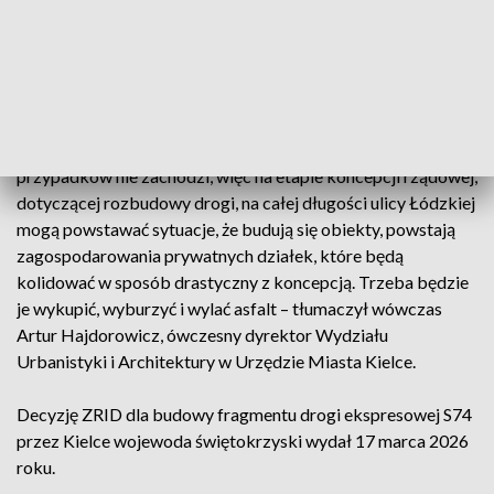
jakichkolwiek przepisów i trybów. Żeby był argument do
odmowy, musiałby być albo miejscowy plan
zagospodarowania przestrzennego na rozbudowę tej ulicy,
albo decyzja o ustaleniu lokalizacji celu publicznego na
rozbudowę tej ulicy, albo tak zwana zgoda na realizację tej
inwestycji drogowej, czyli tak zwany ZRID. Żaden z tych
przypadków nie zachodzi, więc na etapie koncepcji rządowej,
dotyczącej rozbudowy drogi, na całej długości ulicy Łódzkiej
mogą powstawać sytuacje, że budują się obiekty, powstają
zagospodarowania prywatnych działek, które będą
kolidować w sposób drastyczny z koncepcją. Trzeba będzie
je wykupić, wyburzyć i wylać asfalt – tłumaczył wówczas
Artur Hajdorowicz, ówczesny dyrektor Wydziału
Urbanistyki i Architektury w Urzędzie Miasta Kielce.
Decyzję ZRID dla budowy fragmentu drogi ekspresowej S74
przez Kielce wojewoda świętokrzyski wydał 17 marca 2026
roku.