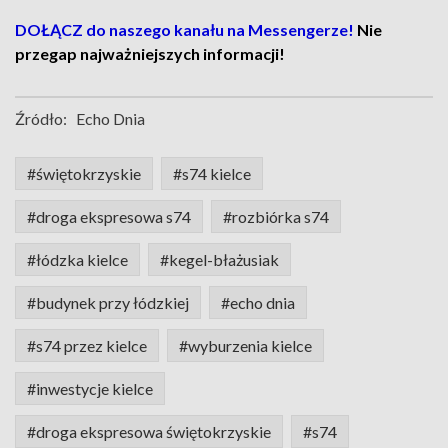
DOŁĄCZ do naszego kanału na Messengerze!
Nie
przegap najważniejszych informacji!
Źródło:
Echo Dnia
#świętokrzyskie
#s74 kielce
#droga ekspresowa s74
#rozbiórka s74
#łódzka kielce
#kegel-błażusiak
#budynek przy łódzkiej
#echo dnia
#s74 przez kielce
#wyburzenia kielce
#inwestycje kielce
#droga ekspresowa świętokrzyskie
#s74