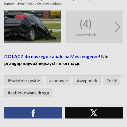
Ratownictwo Powiatu Ostrowieckiego
(4)
Zobacz zdjęcia
DOŁĄCZ do naszego kanału na Messengerze!
Nie
przegap najważniejszych informacji!
#świętokrzyskie
#sadowie
#wypadek
#dk9
#zablokowana droga