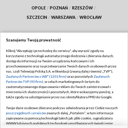
OPOLE
/
POZNAŃ
/
RZESZÓW
/
SZCZECIN
/
WARSZAWA
/
WROCŁAW
Szanujemy Twoją prywatność
Dołącz do nas:
Kliknij "Akceptuję i przechodzę do serwisu", aby wyrazić zgody na
korzystanie z technologii automatycznego śledzenia i zbierania danych,
TVP
dostęp do informacji na Twoim urządzeniu końcowym i ich
Abonament TVP
przechowywanie oraz na przetwarzanie Twoich danych osobowych przez
Regulamin TVP
nas, czyli Telewizję Polską S.A. w likwidacji (zwaną dalej również „TVP”),
Emisja w TVP
Polityka prywatności
Zaufanych Partnerów z IAB* (1201 firm)
oraz pozostałych
Zaufanych
Partnerów TVP (93 firm)
, w celach marketingowych (w tym do
Centrum informacji TVP
Moje zgody
zautomatyzowanego dopasowania reklam do Twoich zainteresowań i
mierzenia ich skuteczności) i pozostałych, które wskazujemy poniżej, a
Naziemna Telewizja Cyfrowa
Pomoc
także zgody na udostępnianie przez nas identyfikatora PPID do Google.
Sklep TVP
Biuro reklamy
Twoje dane osobowe zbierane podczas odwiedzania przez Ciebie naszych
Rada Programowa
Kontakt
poszczególnych serwisów
zwanych dalej „Portalem”, w tym informacje
zapisywane za pomocą technologii takich jak: pliki cookie, sygnalizatory
System NOS
WWW lub innych podobnych technologii umożliwiających świadczenie