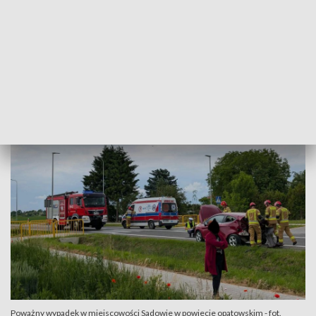
Policja wprowadziła objazdy. Pojazdy ciężarowe z kierunku
Ostrowca Świętokrzyskiego mogły poruszać się drogą
wojewódzką 755 na Ożarów. Natomiast z Opatowa - drogą
DK74 na Ożarów. Po godzinie 14.30 w miejscu wypadku
odbywał się ruch wahadłowy. Utrudnienia zakończyły się o
godzinie 15.
Poważny wypadek w miejscowości Sadowie w powiecie opatowskim - fot.