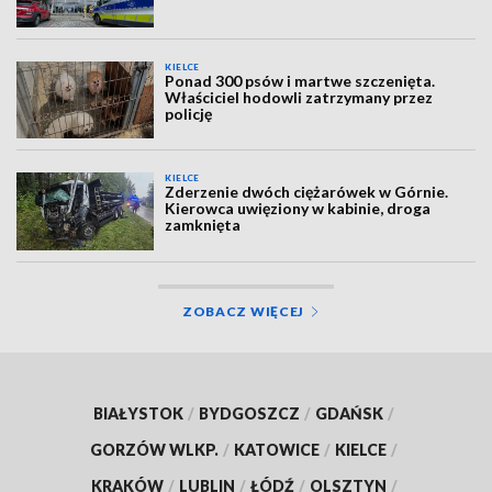
KIELCE
Ponad 300 psów i martwe szczenięta.
Właściciel hodowli zatrzymany przez
policję
KIELCE
Zderzenie dwóch ciężarówek w Górnie.
Kierowca uwięziony w kabinie, droga
zamknięta
ZOBACZ WIĘCEJ
BIAŁYSTOK
/
BYDGOSZCZ
/
GDAŃSK
/
GORZÓW WLKP.
/
KATOWICE
/
KIELCE
/
KRAKÓW
/
LUBLIN
/
ŁÓDŹ
/
OLSZTYN
/